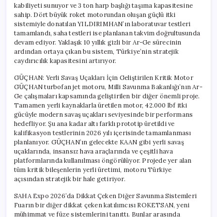
kabiliyeti sunuyor ve 3 ton harp başlığı taşıma kapasitesine
sahip. Dört büyük roket motorundan oluşan güçlü itki
sistemiyle donatılan YILDIRIMHAN’ın laboratuvar testleri
tamamlandı, saha testleri ise planlanan takvim doğrultusunda
devam ediyor. Yaklaşık 10 yıllık gizli bir Ar-Ge sürecinin
ardından ortaya çıkan bu sistem, Türkiye’nin stratejik
caydırıcılık kapasitesini artırıyor.
GÜÇHAN: Yerli Savaş Uçakları İçin Geliştirilen Kritik Motor
GÜÇHAN turbofan jet motoru, Milli Savunma Bakanlığı’nın Ar-
Ge çalışmaları kapsamında geliştirilen bir diğer önemli proje.
Tamamen yerli kaynaklarla üretilen motor, 42.000 lbf itki
gücüyle modern savaş uçakları seviyesinde bir performans
hedefliyor. Şu ana kadar altı farklı prototip üretildi ve
kalifikasyon testlerinin 2026 yılı içerisinde tamamlanması
planlanıyor. GÜÇHAN’ın gelecekte KAAN gibi yerli savaş
uçaklarında, insansız hava araçlarında ve çeşitli hava
platformlarında kullanılması öngörülüyor. Projede yer alan
tüm kritik bileşenlerin yerli üretimi, motoru Türkiye
açısından stratejik bir hale getiriyor.
SAHA Expo 2026’da Dikkat Çeken Diğer Savunma Sistemleri
Fuarın bir diğer dikkat çeken katılımcısı ROKETSAN, yeni
mühimmat ve füze sistemlerini tanıttı. Bunlar arasında