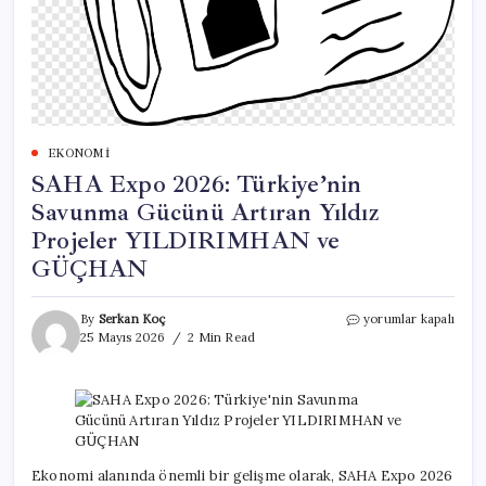
EKONOMI
SAHA Expo 2026: Türkiye’nin
Savunma Gücünü Artıran Yıldız
Projeler YILDIRIMHAN ve
GÜÇHAN
SAHA
By
Serkan Koç
yorumlar kapalı
Expo
25 Mayıs 2026
2 Min Read
2026:
Türkiye’nin
Savunma
Gücünü
Artıran
Yıldız
Projeler
Ekonomi alanında önemli bir gelişme olarak, SAHA Expo 2026
YILDIRIMHAN