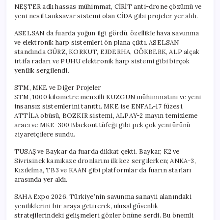
NEŞTER adlı hassas mühimmat, CİRİT anti-drone çözümü ve
yeni nesil tanksavar sistemi olan CİDA gibi projeler yer aldı.
ASELSAN da fuarda yoğun ilgi gördü, özellikle hava savunma
ve elektronik harp sistemleri ön plana çıktı. ASELSAN
standında GÜRZ, KORKUT, EJDERHA, GÖKBERK, ALP alçak
irtifa radarı ve PUHU elektronik harp sistemi gibi birçok
yenilik sergilendi.
STM, MKE ve Diğer Projeler
STM, 1000 kilometre menzilli KUZGUN mühimmatını ve yeni
insansız sistemlerini tanıttı. MKE ise ENFAL-17 füzesi,
ATTİLA obüsü, BOZKIR sistemi, ALPAY-2 mayın temizleme
aracı ve MKE-300 Blackout tüfeği gibi pek çok yeni ürünü
ziyaretçilere sundu.
TUSAŞ ve Baykar da fuarda dikkat çekti. Baykar, K2 ve
Sivrisinek kamikaze dronlarını ilk kez sergilerken; ANKA-3,
Kızılelma, TB3 ve KAAN gibi platformlar da fuarın starları
arasında yer aldı.
SAHA Expo 2026, Türkiye’nin savunma sanayii alanındaki
yeniliklerini bir araya getirerek, ulusal güvenlik
stratejilerindeki gelişmeleri gözler önüne serdi. Bu önemli