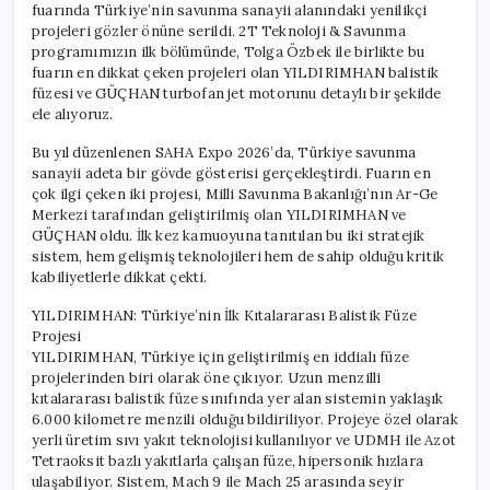
fuarında Türkiye’nin savunma sanayii alanındaki yenilikçi
ve
projeleri gözler önüne serildi. 2T Teknoloji & Savunma
GÜÇHAN
programımızın ilk bölümünde, Tolga Özbek ile birlikte bu
için
fuarın en dikkat çeken projeleri olan YILDIRIMHAN balistik
füzesi ve GÜÇHAN turbofan jet motorunu detaylı bir şekilde
ele alıyoruz.
Bu yıl düzenlenen SAHA Expo 2026’da, Türkiye savunma
sanayii adeta bir gövde gösterisi gerçekleştirdi. Fuarın en
çok ilgi çeken iki projesi, Milli Savunma Bakanlığı’nın Ar-Ge
Merkezi tarafından geliştirilmiş olan YILDIRIMHAN ve
GÜÇHAN oldu. İlk kez kamuoyuna tanıtılan bu iki stratejik
sistem, hem gelişmiş teknolojileri hem de sahip olduğu kritik
kabiliyetlerle dikkat çekti.
YILDIRIMHAN: Türkiye’nin İlk Kıtalararası Balistik Füze
Projesi
YILDIRIMHAN, Türkiye için geliştirilmiş en iddialı füze
projelerinden biri olarak öne çıkıyor. Uzun menzilli
kıtalararası balistik füze sınıfında yer alan sistemin yaklaşık
6.000 kilometre menzili olduğu bildiriliyor. Projeye özel olarak
yerli üretim sıvı yakıt teknolojisi kullanılıyor ve UDMH ile Azot
Tetraoksit bazlı yakıtlarla çalışan füze, hipersonik hızlara
ulaşabiliyor. Sistem, Mach 9 ile Mach 25 arasında seyir