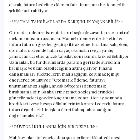
olarak, fatura bedeline eklenen faiz, faturanızı beklenmedik
şekilde artırabiliyor.
**HATALI TAHSİLATLARDA KARIŞIKLIK YAŞANABİLİR**
Otomatik ödeme sisteminin bir başka dezavantajı ise kontrol
mekanizmasının azalması. Manuel ödemelerde, tüketiciler
fatura tutarını gözden geçirip itiraz etme fırsatına sahipken,
otomatik sistemde hatalı sayaç okumaları veya yanlış
yansıtılan ücretler ancak tahsilat sonrasında fark edilebiliyor.
Uzmanlar, bu tür durumlarda paranın geri iade sürecinin
karmaşık ve uzun olabileceğinin altını çiziyor. Finans
danışmanları, tüketicilerin mali sağlığını korumak için şu
önerilerde bulunuyor: “Otomatik ödeme, faturayı
unutmamanızı sağlar, ancak bütçenizi denetimsiz
bırakmamalıdır. Bankaların hizmet sözleşmelerindeki
güncellemeleri gözden kaçırmamalısınız. Her ay sonunda
kredi kartı veya hesap dökümlerinizi kontrol ederek, fatura
tutarı dışında ek bir ‘işlem ücreti’ alınıp alınmadığını
doğrulamalısınız.”
**GÜVENLİ KULLANIM İÇİN BİR DİSİPLİN**
Mali kayıpları önlemek adına şu önerilere dikkat edilmesi