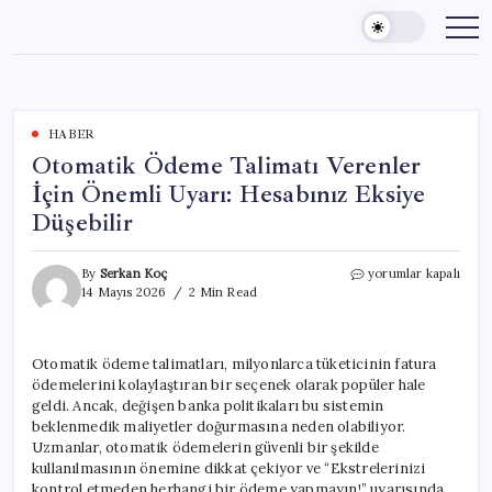
Skip
to
content
HABER
Otomatik Ödeme Talimatı Verenler
İçin Önemli Uyarı: Hesabınız Eksiye
Düşebilir
Otomatik
By
Serkan Koç
yorumlar kapalı
Ödeme
14 Mayıs 2026
2 Min Read
Talimatı
Verenler
İçin
Otomatik ödeme talimatları, milyonlarca tüketicinin fatura
Önemli
ödemelerini kolaylaştıran bir seçenek olarak popüler hale
Uyarı:
Hesabınız
geldi. Ancak, değişen banka politikaları bu sistemin
Eksiye
beklenmedik maliyetler doğurmasına neden olabiliyor.
Düşebilir
Uzmanlar, otomatik ödemelerin güvenli bir şekilde
için
kullanılmasının önemine dikkat çekiyor ve “Ekstrelerinizi
kontrol etmeden herhangi bir ödeme yapmayın!” uyarısında