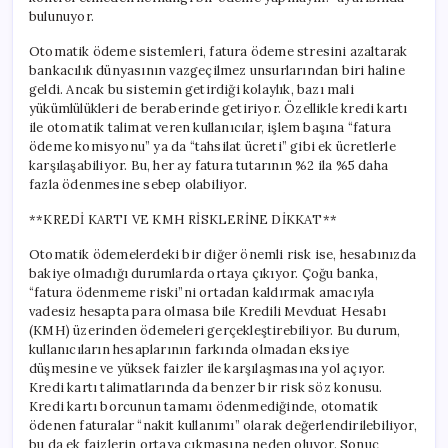
bulunuyor.
Otomatik ödeme sistemleri, fatura ödeme stresini azaltarak
bankacılık dünyasının vazgeçilmez unsurlarından biri haline
geldi. Ancak bu sistemin getirdiği kolaylık, bazı mali
yükümlülükleri de beraberinde getiriyor. Özellikle kredi kartı
ile otomatik talimat veren kullanıcılar, işlem başına “fatura
ödeme komisyonu” ya da “tahsilat ücreti” gibi ek ücretlerle
karşılaşabiliyor. Bu, her ay fatura tutarının %2 ila %5 daha
fazla ödenmesine sebep olabiliyor.
**KREDİ KARTI VE KMH RİSKLERİNE DİKKAT**
Otomatik ödemelerdeki bir diğer önemli risk ise, hesabınızda
bakiye olmadığı durumlarda ortaya çıkıyor. Çoğu banka,
“fatura ödenmeme riski”ni ortadan kaldırmak amacıyla
vadesiz hesapta para olmasa bile Kredili Mevduat Hesabı
(KMH) üzerinden ödemeleri gerçekleştirebiliyor. Bu durum,
kullanıcıların hesaplarının farkında olmadan eksiye
düşmesine ve yüksek faizler ile karşılaşmasına yol açıyor.
Kredi kartı talimatlarında da benzer bir risk söz konusu.
Kredi kartı borcunun tamamı ödenmediğinde, otomatik
ödenen faturalar “nakit kullanımı” olarak değerlendirilebiliyor,
bu da ek faizlerin ortaya çıkmasına neden oluyor. Sonuç