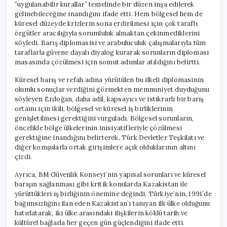
“uygulanabilir kurallar” temelinde bir düzen inşa edilerek
gelinebileceğine inandığını ifade etti. Hem bölgesel hem de
küresel düzeyde krizlerin sona erdirilmesi için çok taraflı
örgütler aracılığıyla sorumluluk almaktan çekinmediklerini
söyledi. Barış diplomasisi ve arabuluculuk çalışmalarıyla tüm
taraflarla güvene dayalı diyalog kurarak sorunların diplomasi
masasında çözülmesi için somut adımlar atıldığını belirtti.
Küresel barış ve refah adına yürütülen bu ilkeli diplomasinin
olumlu sonuçlar verdiğini görmekten memnuniyet duyduğunu
söyleyen Erdoğan, daha adil, kapsayıcı ve istikrarlı bir barış
ortamı için ikili, bölgesel ve küresel iş birliklerinin
genişletilmesi gerektiğini vurguladı. Bölgesel sorunların,
öncelikle bölge ülkelerinin inisiyatifleriyle çözülmesi
gerektiğine inandığını belirterek, Türk Devletler Teşkilatı ve
diğer komşularla ortak girişimlere açık olduklarının altını
çizdi.
Ayrıca, BM Güvenlik Konseyi’nin yapısal sorunları ve küresel
barışın sağlanması gibi kritik konularda Kazakistan ile
yürüttükleri iş birliğinin önemine değindi. Türkiye’nin, 1991’de
bağımsızlığını ilan eden Kazakistan’ı tanıyan ilk ülke olduğunu
hatırlatarak, iki ülke arasındaki ilişkilerin köklü tarih ve
kültürel bağlarla her geçen gün güçlendiğini ifade etti.