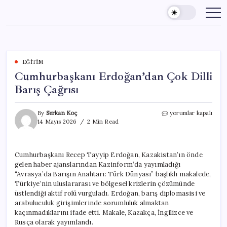
Skip
to
content
EĞITIM
Cumhurbaşkanı Erdoğan’dan Çok Dilli
Barış Çağrısı
Cumhurbaşkanı
By
Serkan Koç
yorumlar kapalı
Erdoğan’dan
14 Mayıs 2026
2 Min Read
Çok
Dilli
Barış
Cumhurbaşkanı Recep Tayyip Erdoğan, Kazakistan’ın önde
Çağrısı
gelen haber ajanslarından Kazinform’da yayımladığı
için
“Avrasya’da Barışın Anahtarı: Türk Dünyası” başlıklı makalede,
Türkiye’nin uluslararası ve bölgesel krizlerin çözümünde
üstlendiği aktif rolü vurguladı. Erdoğan, barış diplomasisi ve
arabuluculuk girişimlerinde sorumluluk almaktan
kaçınmadıklarını ifade etti. Makale, Kazakça, İngilizce ve
Rusça olarak yayımlandı.