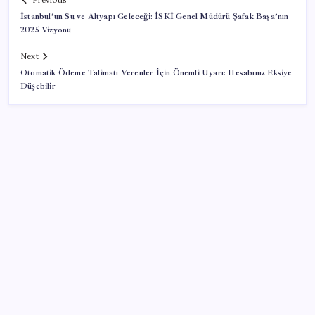
Previous
İstanbul’un Su ve Altyapı Geleceği: İSKİ Genel Müdürü Şafak Başa’nın
2025 Vizyonu
Next
Otomatik Ödeme Talimatı Verenler İçin Önemli Uyarı: Hesabınız Eksiye
Düşebilir
SON YAZILAR
‘Çocuk güvenliği’ aykırılığı 1 milyar dolar ceza getirdi
Bakan Yumaklı duyurdu! 688 milyon liralık destek
ödemesi bugün hesaplarda