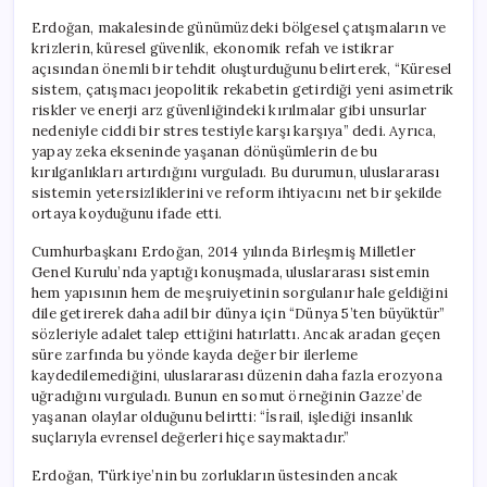
Erdoğan, makalesinde günümüzdeki bölgesel çatışmaların ve
krizlerin, küresel güvenlik, ekonomik refah ve istikrar
açısından önemli bir tehdit oluşturduğunu belirterek, “Küresel
sistem, çatışmacı jeopolitik rekabetin getirdiği yeni asimetrik
riskler ve enerji arz güvenliğindeki kırılmalar gibi unsurlar
nedeniyle ciddi bir stres testiyle karşı karşıya” dedi. Ayrıca,
yapay zeka ekseninde yaşanan dönüşümlerin de bu
kırılganlıkları artırdığını vurguladı. Bu durumun, uluslararası
sistemin yetersizliklerini ve reform ihtiyacını net bir şekilde
ortaya koyduğunu ifade etti.
Cumhurbaşkanı Erdoğan, 2014 yılında Birleşmiş Milletler
Genel Kurulu’nda yaptığı konuşmada, uluslararası sistemin
hem yapısının hem de meşruiyetinin sorgulanır hale geldiğini
dile getirerek daha adil bir dünya için “Dünya 5’ten büyüktür”
sözleriyle adalet talep ettiğini hatırlattı. Ancak aradan geçen
süre zarfında bu yönde kayda değer bir ilerleme
kaydedilemediğini, uluslararası düzenin daha fazla erozyona
uğradığını vurguladı. Bunun en somut örneğinin Gazze’de
yaşanan olaylar olduğunu belirtti: “İsrail, işlediği insanlık
suçlarıyla evrensel değerleri hiçe saymaktadır.”
Erdoğan, Türkiye’nin bu zorlukların üstesinden ancak