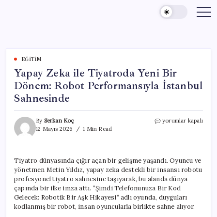
Skip
to
content
EĞITIM
Yapay Zeka ile Tiyatroda Yeni Bir
Dönem: Robot Performansıyla İstanbul
Sahnesinde
Yapay
By
Serkan Koç
yorumlar kapalı
Zeka
12 Mayıs 2026
1 Min Read
ile
Tiyatroda
Yeni
Tiyatro dünyasında çığır açan bir gelişme yaşandı. Oyuncu ve
Bir
yönetmen Metin Yıldız, yapay zeka destekli bir insansı robotu
Dönem:
Robot
profesyonel tiyatro sahnesine taşıyarak, bu alanda dünya
Performansıyla
çapında bir ilke imza attı. “Şimdi Telefonunuza Bir Kod
İstanbul
Gelecek: Robotik Bir Aşk Hikayesi” adlı oyunda, duyguları
Sahnesinde
kodlanmış bir robot, insan oyuncularla birlikte sahne alıyor.
için