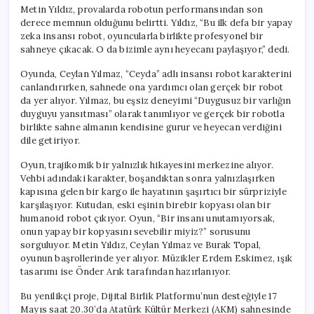
Metin Yıldız, provalarda robotun performansından son
derece memnun olduğunu belirtti. Yıldız, “Bu ilk defa bir yapay
zeka insansı robot, oyuncularla birlikte profesyonel bir
sahneye çıkacak. O da bizimle aynı heyecanı paylaşıyor,” dedi.
Oyunda, Ceylan Yılmaz, “Ceyda” adlı insansı robot karakterini
canlandırırken, sahnede ona yardımcı olan gerçek bir robot
da yer alıyor. Yılmaz, bu eşsiz deneyimi “Duygusuz bir varlığın
duyguyu yansıtması” olarak tanımlıyor ve gerçek bir robotla
birlikte sahne almanın kendisine gurur ve heyecan verdiğini
dile getiriyor.
Oyun, trajikomik bir yalnızlık hikayesini merkezine alıyor.
Vehbi adındaki karakter, boşandıktan sonra yalnızlaşırken
kapısına gelen bir kargo ile hayatının şaşırtıcı bir sürpriziyle
karşılaşıyor. Kutudan, eski eşinin birebir kopyası olan bir
humanoid robot çıkıyor. Oyun, “Bir insanı unutamıyorsak,
onun yapay bir kopyasını sevebilir miyiz?” sorusunu
sorguluyor. Metin Yıldız, Ceylan Yılmaz ve Burak Topal,
oyunun başrollerinde yer alıyor. Müzikler Erdem Eskimez, ışık
tasarımı ise Önder Arık tarafından hazırlanıyor.
Bu yenilikçi proje, Dijital Birlik Platformu’nun desteğiyle 17
Mayıs saat 20.30’da Atatürk Kültür Merkezi (AKM) sahnesinde