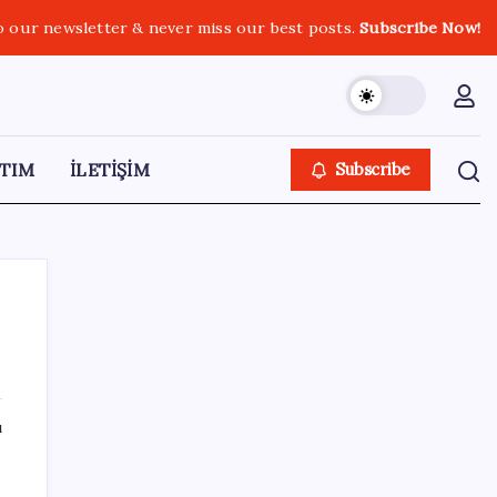
o our newsletter & never miss our best posts.
Subscribe Now!
TIM
İLETİŞİM
Subscribe
SON YAZILAR
ı
Bakan Yumaklı duyurdu! 688 milyon liralık
destek ödemesi bugün hesaplarda