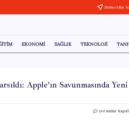
Subscribe t
ĞİTİM
EKONOMİ
SAĞLIK
TEKNOLOJİ
TANI
arsıldı: Apple’ın Savunmasında Yeni
Yapay
yorumlar kapal
Zeka
ile
Mac