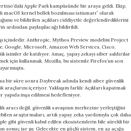
ertino’daki Apple Park kampüsünde bir araya geldi. Ekip,
lk macOS kernel bellek bozulması istismarı” olarak
uğunu ve bildirilen açıkları ciddiyetle değerlendirdiklerini
n ardından paylaşılacağı bildirildi.
rışı içindedir. Anthropic, Mythos Preview modelini Project
e, Google, Microsoft, Amazon Web Services, Cisco,
 isimler de katılıyor. Amaç, yapay zekayı siber saldırılar
ek için kullanmak. Mozilla, bu sistemle Firefox’un son
duyurmuştu.
sa bir süre sonra Daybreak adında kendi siber güvenlik
ik araçlarını içeriyor. Yaklaşım farklı: Açıkları kapatmak
ir yapıda inşa edilmesi hedefleniyor.
ik aracı değil, güvenlik savaşının merkezine yerleştiğini
ebilen araştırmaları, artık yapay zeka yardımıyla çok daha
pple gibi güvenli kabul edilen ekosistemlerin bile sürekli bir
lan sonuç ise şu: Gelecekte en güçlü sistem, en az açığa