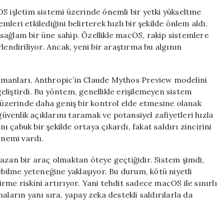
Güvenliği
S işletim sistemi üzerinde önemli bir yetki yükseltme
Sarsıldı:
emleri etkilediğini belirterek hızlı bir şekilde önlem aldı.
Apple’ın
sağlam bir üne sahip. Özellikle macOS, rakip sistemlere
Savunmasında
lendiriliyor. Ancak, yeni bir araştırma bu algının
Yeni
Açıklar
Ortaya
n uzmanları, Anthropic’in Claude Mythos Preview modelini
Çıktı
liştirdi. Bu yöntem, genellikle erişilemeyen sistem
için
c üzerinde daha geniş bir kontrol elde etmesine olanak
güvenlik açıklarını taramak ve potansiyel zafiyetleri hızla
nı çabuk bir şekilde ortaya çıkardı, fakat saldırı zincirini
önemi vardı.
azan bir araç olmaktan öteye geçtiğidir. Sistem şimdi,
ebilme yeteneğine yaklaşıyor. Bu durum, kötü niyetli
tirme riskini artırıyor. Yani tehdit sadece macOS ile sınırlı
aların yanı sıra, yapay zeka destekli saldırılarla da