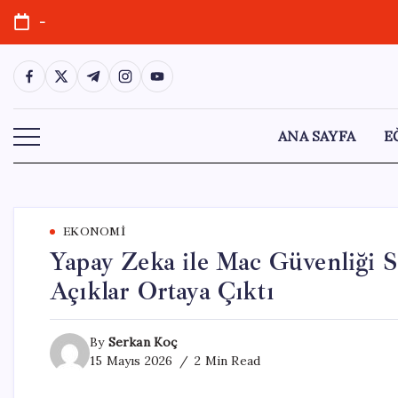
Skip
-
to
content
https://www.facebook.com/
https://twitter.com/
https://t.me/
https://www.instagram.com/
https://youtube.com/
ANA SAYFA
E
EKONOMI
Yapay Zeka ile Mac Güvenliği S
Açıklar Ortaya Çıktı
By
Serkan Koç
15 Mayıs 2026
2 Min Read