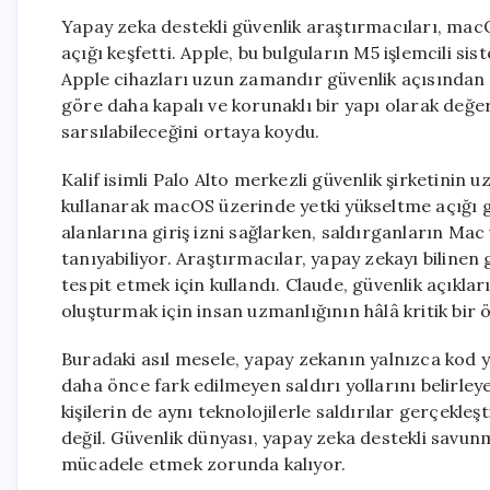
Yapay zeka destekli güvenlik araştırmacıları, macO
açığı keşfetti. Apple, bu bulguların M5 işlemcili sist
Apple cihazları uzun zamandır güvenlik açısından 
göre daha kapalı ve korunaklı bir yapı olarak değer
sarsılabileceğini ortaya koydu.
Kalif isimli Palo Alto merkezli güvenlik şirketini
kullanarak macOS üzerinde yetki yükseltme açığı ge
alanlarına giriş izni sağlarken, saldırganların Ma
tanıyabiliyor. Araştırmacılar, yapay zekayı bilinen 
tespit etmek için kullandı. Claude, güvenlik açıkları
oluşturmak için insan uzmanlığının hâlâ kritik bir 
Buradaki asıl mesele, yapay zekanın yalnızca kod y
daha önce fark edilmeyen saldırı yollarını belirley
kişilerin de aynı teknolojilerle saldırılar gerçekleş
değil. Güvenlik dünyası, yapay zeka destekli savunm
mücadele etmek zorunda kalıyor.