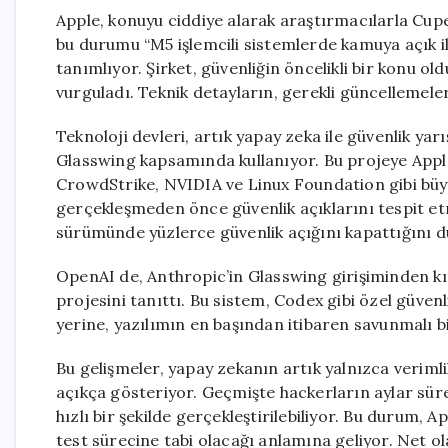
Apple, konuyu ciddiye alarak araştırmacılarla Cup
bu durumu “M5 işlemcili sistemlerde kamuya açık i
tanımlıyor. Şirket, güvenliğin öncelikli bir konu old
vurguladı. Teknik detayların, gerekli güncellemeleri
Teknoloji devleri, artık yapay zeka ile güvenlik ya
Glasswing kapsamında kullanıyor. Bu projeye Appl
CrowdStrike, NVIDIA ve Linux Foundation gibi büyük
gerçekleşmeden önce güvenlik açıklarını tespit etm
sürümünde yüzlerce güvenlik açığını kapattığını 
OpenAI de, Anthropic’in Glasswing girişiminden kı
projesini tanıttı. Bu sistem, Codex gibi özel güvenl
yerine, yazılımın en başından itibaren savunmalı b
Bu gelişmeler, yapay zekanın artık yalnızca verimlil
açıkça gösteriyor. Geçmişte hackerların aylar sür
hızlı bir şekilde gerçekleştirilebiliyor. Bu durum, A
test sürecine tabi olacağı anlamına geliyor. Net o