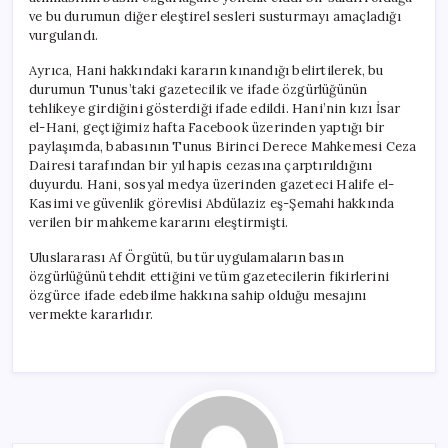
Ediyor
ve bu durumun diğer eleştirel sesleri susturmayı amaçladığı
için
vurgulandı.
Ayrıca, Hani hakkındaki kararın kınandığı belirtilerek, bu
durumun Tunus’taki gazetecilik ve ifade özgürlüğünün
tehlikeye girdiğini gösterdiği ifade edildi. Hani’nin kızı İsar
el-Hani, geçtiğimiz hafta Facebook üzerinden yaptığı bir
paylaşımda, babasının Tunus Birinci Derece Mahkemesi Ceza
Dairesi tarafından bir yıl hapis cezasına çarptırıldığını
duyurdu. Hani, sosyal medya üzerinden gazeteci Halife el-
Kasimi ve güvenlik görevlisi Abdülaziz eş-Şemahi hakkında
verilen bir mahkeme kararını eleştirmişti.
Uluslararası Af Örgütü, bu tür uygulamaların basın
özgürlüğünü tehdit ettiğini ve tüm gazetecilerin fikirlerini
özgürce ifade edebilme hakkına sahip olduğu mesajını
vermekte kararlıdır.