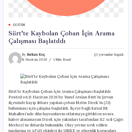
EĞITIM
Siirt’te Kaybolan Çoban İçin Arama
Çalışması Başlatıldı
Siirt’te
By
Serkan Koç
yorumlar kapalı
Kaybolan
11 Haziran 2026
1 Min Read
Çoban
İçin
Arama
Çalışması
Başlatıldı
için
Siirt’te Kaybolan Çoban İçin Arama Çalışması Başlatıldı
Posted on 11 Haziran 2026 by Yusuf Arslan Siirt’in Şirvan
ilçesinde kayıp ihbarı yapılan çoban Metin Dizek’in (23)
bulunması için çalışma başlatıldı. İlçeye bağlı kırsal Sit
Mahallesi’nde dün hayvanlarını otlatmaya gittikten sonra
haber alınamayan Dizek için yakınları tarafından 112 Acil Çağrı
Merkezi’ne ihbarda bulunuldu. Olay yerine sevk edilen
jandarma ve AFAD ekipleri ile UMKE ve güvenlik korucuları