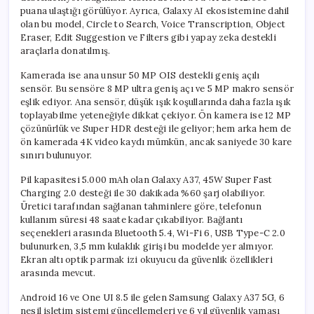
puana ulaştığı görülüyor. Ayrıca, Galaxy AI ekosistemine dahil
olan bu model, Circle to Search, Voice Transcription, Object
Eraser, Edit Suggestion ve Filters gibi yapay zeka destekli
araçlarla donatılmış.
Kamerada ise ana unsur 50 MP OIS destekli geniş açılı
sensör. Bu sensöre 8 MP ultra geniş açı ve 5 MP makro sensör
eşlik ediyor. Ana sensör, düşük ışık koşullarında daha fazla ışık
toplayabilme yeteneğiyle dikkat çekiyor. Ön kamera ise 12 MP
çözünürlük ve Super HDR desteği ile geliyor; hem arka hem de
ön kamerada 4K video kaydı mümkün, ancak saniyede 30 kare
sınırı bulunuyor.
Pil kapasitesi 5.000 mAh olan Galaxy A37, 45W Super Fast
Charging 2.0 desteği ile 30 dakikada %60 şarj olabiliyor.
Üretici tarafından sağlanan tahminlere göre, telefonun
kullanım süresi 48 saate kadar çıkabiliyor. Bağlantı
seçenekleri arasında Bluetooth 5.4, Wi-Fi 6, USB Type-C 2.0
bulunurken, 3,5 mm kulaklık girişi bu modelde yer almıyor.
Ekran altı optik parmak izi okuyucu da güvenlik özellikleri
arasında mevcut.
Android 16 ve One UI 8.5 ile gelen Samsung Galaxy A37 5G, 6
nesil işletim sistemi güncellemeleri ve 6 yıl güvenlik yaması