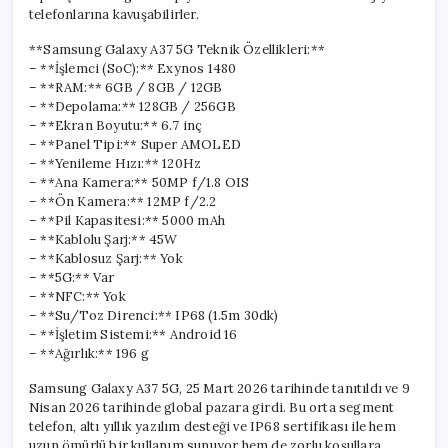
telefonlarına kavuşabilirler.
**Samsung Galaxy A37 5G Teknik Özellikleri:**
– **İşlemci (SoC):** Exynos 1480
– **RAM:** 6GB / 8GB / 12GB
– **Depolama:** 128GB / 256GB
– **Ekran Boyutu:** 6.7 inç
– **Panel Tipi:** Super AMOLED
– **Yenileme Hızı:** 120Hz
– **Ana Kamera:** 50MP f/1.8 OIS
– **Ön Kamera:** 12MP f/2.2
– **Pil Kapasitesi:** 5000 mAh
– **Kablolu Şarj:** 45W
– **Kablosuz Şarj:** Yok
– **5G:** Var
– **NFC:** Yok
– **Su/Toz Direnci:** IP68 (1.5m 30dk)
– **İşletim Sistemi:** Android 16
– **Ağırlık:** 196 g
Samsung Galaxy A37 5G, 25 Mart 2026 tarihinde tanıtıldı ve 9
Nisan 2026 tarihinde global pazara girdi. Bu orta segment
telefon, altı yıllık yazılım desteği ve IP68 sertifikası ile hem
uzun ömürlü bir kullanım sunuyor hem de zorlu koşullara