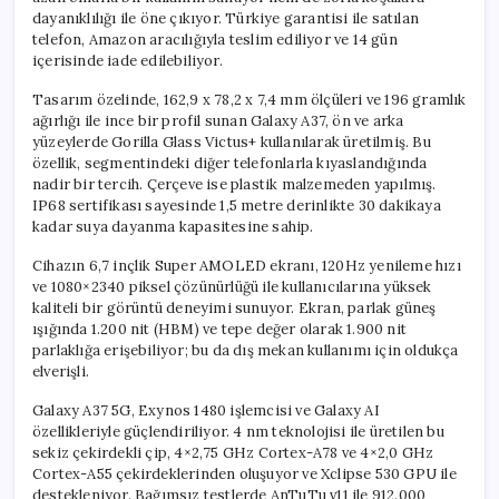
dayanıklılığı ile öne çıkıyor. Türkiye garantisi ile satılan
telefon, Amazon aracılığıyla teslim ediliyor ve 14 gün
içerisinde iade edilebiliyor.
Tasarım özelinde, 162,9 x 78,2 x 7,4 mm ölçüleri ve 196 gramlık
ağırlığı ile ince bir profil sunan Galaxy A37, ön ve arka
yüzeylerde Gorilla Glass Victus+ kullanılarak üretilmiş. Bu
özellik, segmentindeki diğer telefonlarla kıyaslandığında
nadir bir tercih. Çerçeve ise plastik malzemeden yapılmış.
IP68 sertifikası sayesinde 1,5 metre derinlikte 30 dakikaya
kadar suya dayanma kapasitesine sahip.
Cihazın 6,7 inçlik Super AMOLED ekranı, 120Hz yenileme hızı
ve 1080×2340 piksel çözünürlüğü ile kullanıcılarına yüksek
kaliteli bir görüntü deneyimi sunuyor. Ekran, parlak güneş
ışığında 1.200 nit (HBM) ve tepe değer olarak 1.900 nit
parlaklığa erişebiliyor; bu da dış mekan kullanımı için oldukça
elverişli.
Galaxy A37 5G, Exynos 1480 işlemcisi ve Galaxy AI
özellikleriyle güçlendiriliyor. 4 nm teknolojisi ile üretilen bu
sekiz çekirdekli çip, 4×2,75 GHz Cortex-A78 ve 4×2,0 GHz
Cortex-A55 çekirdeklerinden oluşuyor ve Xclipse 530 GPU ile
destekleniyor. Bağımsız testlerde AnTuTu v11 ile 912.000