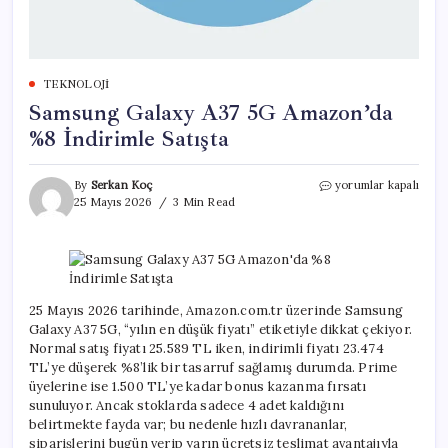
TEKNOLOJI
Samsung Galaxy A37 5G Amazon’da
%8 İndirimle Satışta
Samsung
By
Serkan Koç
yorumlar kapalı
Galaxy
25 Mayıs 2026
3 Min Read
A37
5G
Amazon’da
%8
İndirimle
Satışta
25 Mayıs 2026 tarihinde, Amazon.com.tr üzerinde Samsung
için
Galaxy A37 5G, “yılın en düşük fiyatı” etiketiyle dikkat çekiyor.
Normal satış fiyatı 25.589 TL iken, indirimli fiyatı 23.474
TL’ye düşerek %8’lik bir tasarruf sağlamış durumda. Prime
üyelerine ise 1.500 TL’ye kadar bonus kazanma fırsatı
sunuluyor. Ancak stoklarda sadece 4 adet kaldığını
belirtmekte fayda var; bu nedenle hızlı davrananlar,
siparişlerini bugün verip yarın ücretsiz teslimat avantajıyla