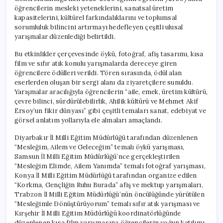
öğrencilerin mesleki yeteneklerini, sanatsal üretim
kapasitelerini, kültürel farkındalıklarını ve toplumsal
sorumluluk bilincini artırmayı hedefleyen çeşitli ulusal
yarışmalar düzenlediği belirtildi.
Bu etkinlikler çerçevesinde öykü, fotoğraf, afiş tasarımı, kısa
film ve sıfır atık konulu yarışmalarda dereceye giren
öğrencilere ödülleri verildi. Tören sırasında, ödül alan
eserlerden oluşan bir sergi alanı da ziyaretçilere sunuldu.
Yarışmalar aracılığıyla öğrencilerin “aile, emek, üretim kültürü,
çevre bilinci, sürdürülebilirlik, Ahilik kültürü ve Mehmet Akif
Ersoy’un fikir dünyası” gibi çeşitli temaları sanat, edebiyat ve
görsel anlatım yollarıyla ele almaları amaçlandı.
Diyarbakır İl Milli Eğitim Müdürlüğü tarafından düzenlenen
“Mesleğim, Ailem ve Geleceğim” temalı öykü yarışması,
Samsun İl Milli Eğitim Müdürlüğü’nce gerçekleştirilen
“Mesleğim Elimde, Ailem Yanımda” temalı fotoğraf yarışması,
Konya İl Milli Eğitim Müdürlüğü tarafından organize edilen
“Korkma, Gençliğin Ruhu Burada” afiş ve mektup yarışmaları,
Trabzon İl Milli Eğitim Müdürlüğü’nün öncülüğünde yürütülen
“Mesleğimle Dönüştürüyorum” temalı sıfır atık yarışması ve
Kırşehir İl Milli Eğitim Müdürlüğü koordinatörlüğünde
düzenlenen kısa film yarışmasına öğrencilerin yoğun katılımı