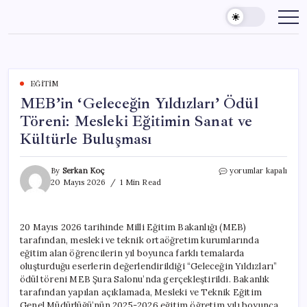
Skip
to
content
EĞITIM
MEB’in ‘Geleceğin Yıldızları’ Ödül
Töreni: Mesleki Eğitimin Sanat ve
Kültürle Buluşması
MEB’in
By
Serkan Koç
yorumlar kapalı
‘Geleceğin
20 Mayıs 2026
1 Min Read
Yıldızları’
Ödül
Töreni:
20 Mayıs 2026 tarihinde Milli Eğitim Bakanlığı (MEB)
Mesleki
tarafından, mesleki ve teknik ortaöğretim kurumlarında
Eğitimin
Sanat
eğitim alan öğrencilerin yıl boyunca farklı temalarda
ve
oluşturduğu eserlerin değerlendirildiği “Geleceğin Yıldızları”
Kültürle
ödül töreni MEB Şura Salonu’nda gerçekleştirildi. Bakanlık
Buluşması
tarafından yapılan açıklamada, Mesleki ve Teknik Eğitim
için
Genel Müdürlüğü’nün 2025-2026 eğitim öğretim yılı boyunca