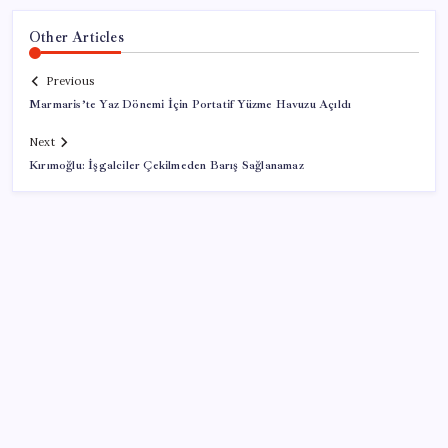
Other Articles
Previous
Marmaris’te Yaz Dönemi İçin Portatif Yüzme Havuzu Açıldı
Next
Kırımoğlu: İşgalciler Çekilmeden Barış Sağlanamaz
SON YAZILAR
SONAR’dan çarpıcı anket: YENİ Parti’nin oy oranı