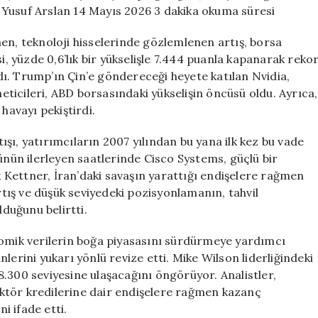
Zirvesinin
 Yusuf Arslan 14 Mayıs 2026 3 dakika okuma süresi
Etkileri
için
en, teknoloji hisselerinde gözlemlenen artış, borsa
i, yüzde 0,6’lık bir yükselişle 7.444 puanla kapanarak reko
ı. Trump’ın Çin’e göndereceği heyete katılan Nvidia,
neticileri, ABD borsasındaki yükselişin öncüsü oldu. Ayrıca,
havayı pekiştirdi.
tışı, yatırımcıların 2007 yılından bu yana ilk kez bu vade
ünün ilerleyen saatlerinde Cisco Systems, güçlü bir
Kettner, İran’daki savaşın yarattığı endişelere rağmen
artış ve düşük seviyedeki pozisyonlamanın, tahvil
lduğunu belirtti.
nomik verilerin boğa piyasasını sürdürmeye yardımcı
lerini yukarı yönlü revize etti. Mike Wilson liderliğindeki
.300 seviyesine ulaşacağını öngörüyor. Analistler,
sektör kredilerine dair endişelere rağmen kazanç
ni ifade etti.