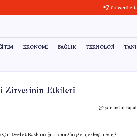
Subscribe t
ĞİTİM
EKONOMİ
SAĞLIK
TEKNOLOJİ
TANI
 Zirvesinin Etkileri
Küresel
yorumlar kapal
Piyasalarda
Trump
ve
Şi
Çin Devlet Başkanı Şi Jinping’in gerçekleştireceği