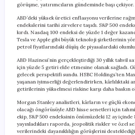
görüşme, yatırımcıların gündeminde başı çekiyor.
ABD’deki yüksek üretici enflasyonu verilerine rağm
endekslerini tarihi zirvelere taşıdı. S&P 500 endeks
kırdı. Nasdaq 100 endeksi de yüzde 1 değer kazand
Tesla ve Apple gibi büyük teknoloji şirketlerinin yö
petrol fiyatlarındaki düşüş de piyasalardaki olumlu 
ABD Hazinesi’nin gerçekleştirdiği 30 yıllık tahvil sa
için yüzde 5 getiri elde etmesine olanak sağladı. G
gelecek perspektifi sundu. HSBC Holdings’ten Max 
yaşanan iyimserliği değerlendirirken, kârlılıktaki 
getirilerinin yükselmesi riskine karşı daha baskın o
Morgan Stanley analistleri, kârların ve güçlü eko
olacağı öngörüsüyle ABD hisse senetleri için tahmin
ekip, S&P 500 endeksinin önümüzdeki 12 ay içinde 8
yayınladıkları raporda, jeopolitik riskler ve özel 
verilerindeki dayanıklılığın görüşlerini desteklediği