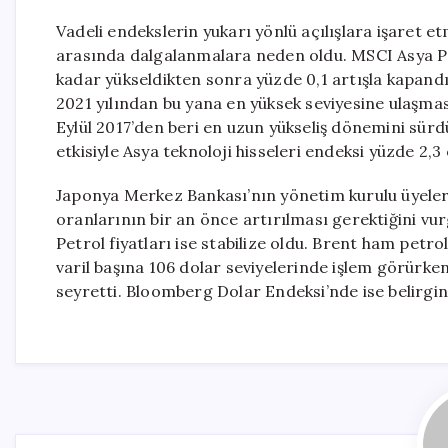
Vadeli endekslerin yukarı yönlü açılışlara işaret et
arasında dalgalanmalara neden oldu. MSCI Asya Pas
kadar yükseldikten sonra yüzde 0,1 artışla kapand
2021 yılından bu yana en yüksek seviyesine ulaşma
Eylül 2017’den beri en uzun yükseliş dönemini sürdü
etkisiyle Asya teknoloji hisseleri endeksi yüzde 2,
Japonya Merkez Bankası’nın yönetim kurulu üyeleri
oranlarının bir an önce artırılması gerektiğini vu
Petrol fiyatları ise stabilize oldu. Brent ham petr
varil başına 106 dolar seviyelerinde işlem görürke
seyretti. Bloomberg Dolar Endeksi’nde ise belirgin 