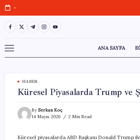
Skip
-
to
content
https://www.facebook.com/
https://twitter.com/
https://t.me/
https://www.instagram.com/
https://youtube.com/
ANA SAYFA
E
HABER
Küresel Piyasalarda Trump ve Şi
By
Serkan Koç
14 Mayıs 2026
2 Min Read
Küresel piyasalarda ABD Başkanı Donald Trump ile 