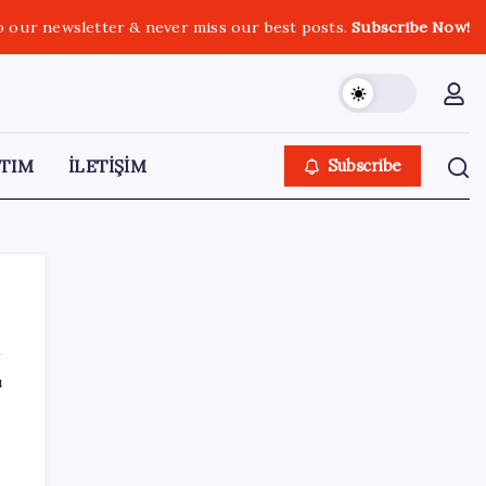
o our newsletter & never miss our best posts.
Subscribe Now!
TIM
İLETİŞİM
Subscribe
ı
SON YAZILAR
Güney Kore’de yapay zekayla üretilen
şarkılara yönelik ‘telif hakkı’ kararı