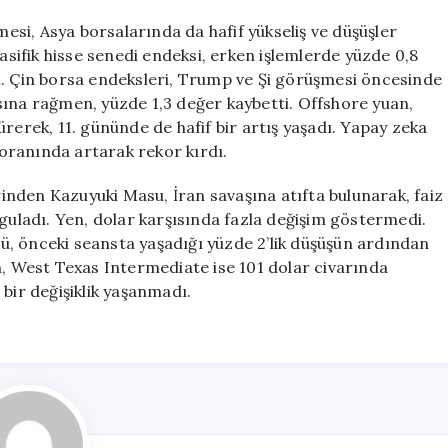
mesi, Asya borsalarında da hafif yükseliş ve düşüşler
ifik hisse senedi endeksi, erken işlemlerde yüzde 0,8
ı. Çin borsa endeksleri, Trump ve Şi görüşmesi öncesinde
sına rağmen, yüzde 1,3 değer kaybetti. Offshore yuan,
rerek, 11. gününde de hafif bir artış yaşadı. Yapay zeka
3 oranında artarak rekor kırdı.
nden Kazuyuki Masu, İran savaşına atıfta bulunarak, faiz
rguladı. Yen, dolar karşısında fazla değişim göstermedi.
olü, önceki seansta yaşadığı yüzde 2’lik düşüşün ardından
n, West Texas Intermediate ise 101 dolar civarında
bir değişiklik yaşanmadı.