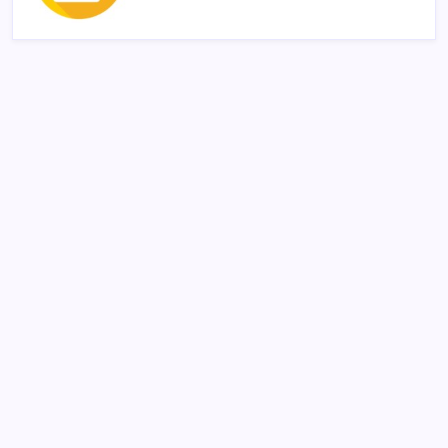
SON YAZILAR
‘Çocuk güvenliği’ aykırılığı 1 milyar dolar ceza getirdi
Bakan Yumaklı duyurdu! 688 milyon liralık destek
ödemesi bugün hesaplarda
Ona yatıran köşeyi döndü: Yılbaşından beri en çok
kazandıran oldu
Köprülere talip olan Fransız şirket komşunun
elektriğini döşüyor