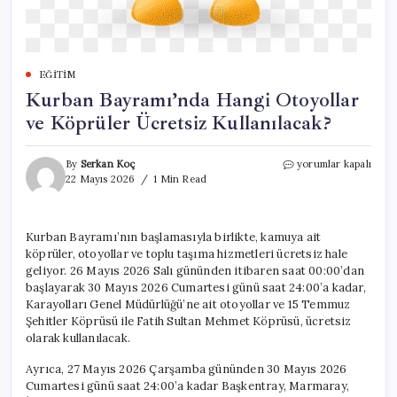
EĞITIM
Kurban Bayramı’nda Hangi Otoyollar
ve Köprüler Ücretsiz Kullanılacak?
Kurban
By
Serkan Koç
yorumlar kapalı
Bayramı’nda
22 Mayıs 2026
1 Min Read
Hangi
Otoyollar
ve
Kurban Bayramı’nın başlamasıyla birlikte, kamuya ait
Köprüler
köprüler, otoyollar ve toplu taşıma hizmetleri ücretsiz hale
Ücretsiz
Kullanılacak?
geliyor. 26 Mayıs 2026 Salı gününden itibaren saat 00:00’dan
için
başlayarak 30 Mayıs 2026 Cumartesi günü saat 24:00’a kadar,
Karayolları Genel Müdürlüğü’ne ait otoyollar ve 15 Temmuz
Şehitler Köprüsü ile Fatih Sultan Mehmet Köprüsü, ücretsiz
olarak kullanılacak.
Ayrıca, 27 Mayıs 2026 Çarşamba gününden 30 Mayıs 2026
Cumartesi günü saat 24:00’a kadar Başkentray, Marmaray,