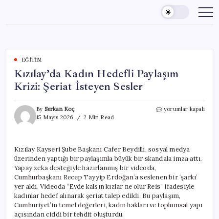
Skip
to
content
EĞITIM
Kızılay’da Kadın Hedefli Paylaşım
Krizi: Şeriat İsteyen Sesler
Kızılay’da
By
Serkan Koç
yorumlar kapalı
Kadın
15 Mayıs 2026
2 Min Read
Hedefli
Paylaşım
Krizi:
Kızılay Kayseri Şube Başkanı Cafer Beydilli, sosyal medya
Şeriat
üzerinden yaptığı bir paylaşımla büyük bir skandala imza attı.
İsteyen
Sesler
Yapay zeka desteğiyle hazırlanmış bir videoda,
için
Cumhurbaşkanı Recep Tayyip Erdoğan’a seslenen bir ‘şarkı’
yer aldı. Videoda “Evde kalsın kızlar ne olur Reis” ifadesiyle
kadınlar hedef alınarak şeriat talep edildi. Bu paylaşım,
Cumhuriyet’in temel değerleri, kadın hakları ve toplumsal yapı
açısından ciddi bir tehdit oluşturdu.