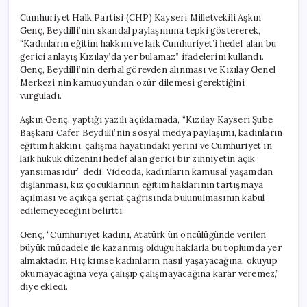
Cumhuriyet Halk Partisi (CHP) Kayseri Milletvekili Aşkın
Genç, Beydilli’nin skandal paylaşımına tepki göstererek,
“Kadınların eğitim hakkını ve laik Cumhuriyet’i hedef alan bu
gerici anlayış Kızılay’da yer bulamaz” ifadelerini kullandı.
Genç, Beydilli’nin derhal görevden alınması ve Kızılay Genel
Merkezi’nin kamuoyundan özür dilemesi gerektiğini
vurguladı.
Aşkın Genç, yaptığı yazılı açıklamada, “Kızılay Kayseri Şube
Başkanı Cafer Beydilli’nin sosyal medya paylaşımı, kadınların
eğitim hakkını, çalışma hayatındaki yerini ve Cumhuriyet’in
laik hukuk düzenini hedef alan gerici bir zihniyetin açık
yansımasıdır” dedi. Videoda, kadınların kamusal yaşamdan
dışlanması, kız çocuklarının eğitim haklarının tartışmaya
açılması ve açıkça şeriat çağrısında bulunulmasının kabul
edilemeyeceğini belirtti.
Genç, “Cumhuriyet kadını, Atatürk’ün öncülüğünde verilen
büyük mücadele ile kazanmış olduğu haklarla bu toplumda yer
almaktadır. Hiç kimse kadınların nasıl yaşayacağına, okuyup
okumayacağına veya çalışıp çalışmayacağına karar veremez,”
diye ekledi.