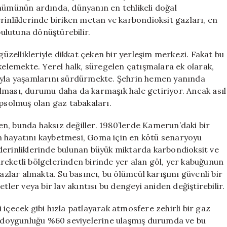
Hazır
ünümünün ardında, dünyanın en tehlikeli doğal
Tehlikesi
rinliklerinde biriken metan ve karbondioksit gazları, en
için
bulutuna dönüştürebilir.
güzellikleriyle dikkat çeken bir yerleşim merkezi. Fakat bu
kelemekte. Yerel halk, süregelen çatışmalara ek olarak,
suyla yaşamlarını sürdürmekte. Şehrin hemen yanında
lması, durumu daha da karmaşık hale getiriyor. Ancak asıl
apsolmuş olan gaz tabakaları.
ken, bunda haksız değiller. 1980’lerde Kamerun’daki bir
n hayatını kaybetmesi, Goma için en kötü senaryoyu
e, derinliklerinde bulunan büyük miktarda karbondioksit ve
reketli bölgelerinden birinde yer alan göl, yer kabuğunun
gazlar almakta. Su basıncı, bu ölümcül karışımı güvenli bir
tler veya bir lav akıntısı bu dengeyi aniden değiştirebilir.
li içecek gibi hızla patlayarak atmosfere zehirli bir gaz
az doygunluğu %60 seviyelerine ulaşmış durumda ve bu