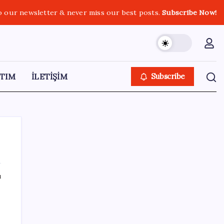
o our newsletter & never miss our best posts.
Subscribe Now!
TIM
İLETİŞİM
Subscribe
ı
SON YAZILAR
‘Çocuk güvenliği’ aykırılığı 1 milyar dolar
ceza getirdi