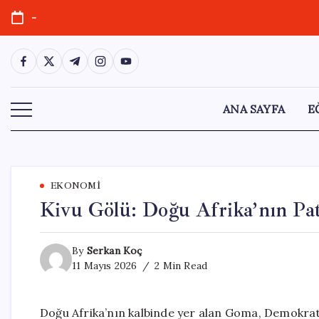
Skip
-
to
content
https://www.facebook.com/
https://twitter.com/
https://t.me/
https://www.instagram.com/
https://youtube.com/
ANA SAYFA
E
EKONOMI
Kivu Gölü: Doğu Afrika’nın Pat
By
Serkan Koç
11 Mayıs 2026
2 Min Read
Doğu Afrika’nın kalbinde yer alan Goma, Demokrat