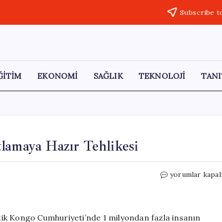
Subscribe t
ĞİTİM
EKONOMİ
SAĞLIK
TEKNOLOJİ
TANI
lamaya Hazır Tehlikesi
Kivu
yorumlar kapal
Gölü:
Doğu
Afrika’nın
Patlamaya
ik Kongo Cumhuriyeti’nde 1 milyondan fazla insanın