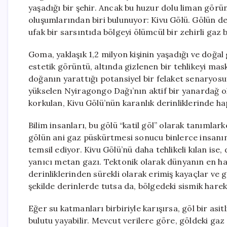
yaşadığı bir şehir. Ancak bu huzur dolu liman gör
oluşumlarından biri bulunuyor: Kivu Gölü. Gölün de
ufak bir sarsıntıda bölgeyi ölümcül bir zehirli gaz 
Goma, yaklaşık 1,2 milyon kişinin yaşadığı ve doğal 
estetik görüntü, altında gizlenen bir tehlikeyi mas
doğanın yarattığı potansiyel bir felaket senaryo
yükselen Nyiragongo Dağı’nın aktif bir yanardağ o
korkulan, Kivu Gölü’nün karanlık derinliklerinde h
Bilim insanları, bu gölü “katil göl” olarak tanımlar
gölün ani gaz püskürtmesi sonucu binlerce insanı
temsil ediyor. Kivu Gölü’nü daha tehlikeli kılan is
yanıcı metan gazı. Tektonik olarak dünyanın en ha
derinliklerinden sürekli olarak erimiş kayaçlar ve 
şekilde derinlerde tutsa da, bölgedeki sismik hareke
Eğer su katmanları birbiriyle karışırsa, göl bir asit
bulutu yayabilir. Mevcut verilere göre, göldeki g