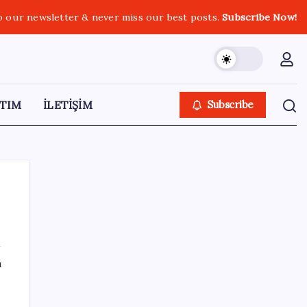
o our newsletter & never miss our best posts.
Subscribe Now!
TIM
İLETİŞİM
Subscribe
SON YAZILAR
ı
Telefonlar Direkt Uyduya Bağlanacak:
Starlink Mobile Geliyor