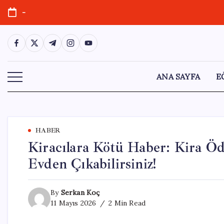
Skip
-
to
content
https://www.facebook.com/
https://twitter.com/
https://t.me/
https://www.instagram.com/
https://youtube.com/
ANA SAYFA
E
HABER
Kiracılara Kötü Haber: Kira Ö
Evden Çıkabilirsiniz!
By
Serkan Koç
11 Mayıs 2026
2 Min Read