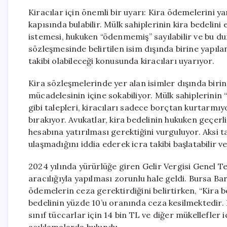
Kiracılar için önemli bir uyarı: Kira ödemelerini yan
kapısında bulabilir. Mülk sahiplerinin kira bedelini
istemesi, hukuken “ödenmemiş” sayılabilir ve bu dur
sözleşmesinde belirtilen isim dışında birine yapıl
takibi olabileceği konusunda kiracıları uyarıyor.
Kira sözleşmelerinde yer alan isimler dışında biri
mücadelesinin içine sokabiliyor. Mülk sahiplerini
gibi talepleri, kiracıları sadece borçtan kurtarmıy
bırakıyor. Avukatlar, kira bedelinin hukuken geçerli
hesabına yatırılması gerektiğini vurguluyor. Aksi 
ulaşmadığını iddia ederek icra takibi başlatabilir ve 
2024 yılında yürürlüğe giren Gelir Vergisi Genel T
aracılığıyla yapılması zorunlu hale geldi. Bursa 
ödemelerin ceza gerektirdiğini belirtirken, “Kira be
bedelinin yüzde 10’u oranında ceza kesilmektedir. Bu
sınıf tüccarlar için 14 bin TL ve diğer mükellefler