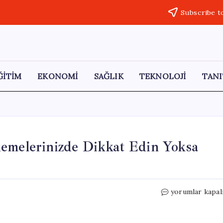
Subscribe t
ĞİTİM
EKONOMİ
SAĞLIK
TEKNOLOJİ
TANI
demelerinizde Dikkat Edin Yoksa
Kiracılara
yorumlar kapal
Kötü
Haber:
Kira