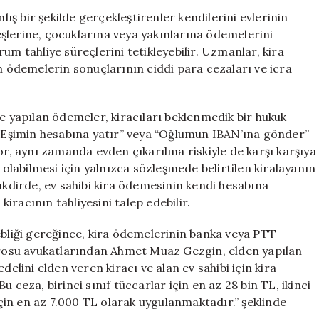
Ödemelerinizd
lış bir şekilde gerçekleştirenler kendilerini evlerinin
Dikkat
 eşlerine, çocuklarına veya yakınlarına ödemelerini
Edin
um tahliye süreçlerini tetikleyebilir. Uzmanlar, kira
Yoksa
an ödemelerin sonuçlarının ciddi para cezaları ve icra
Evden
Çıkabilirsiniz!
için
ne yapılan ödemeler, kiracıları beklenmedik bir hukuk
n “Eşimin hesabına yatır” veya “Oğlumun IBAN’ına gönder”
or, aynı zamanda evden çıkarılma riskiyle de karşı karşıya
 olabilmesi için yalnızca sözleşmede belirtilen kiralayanın
takdirde, ev sahibi kira ödemesinin kendi hesabına
kiracının tahliyesini talep edebilir.
ebliği gereğince, kira ödemelerinin banka veya PTT
Barosu avukatlarından Ahmet Muaz Gezgin, elden yapılan
delini elden veren kiracı ve alan ev sahibi için kira
 ceza, birinci sınıf tüccarlar için en az 28 bin TL, ikinci
 için en az 7.000 TL olarak uygulanmaktadır.” şeklinde