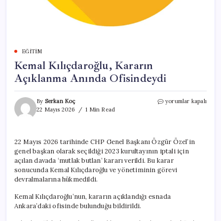
EĞITIM
Kemal Kılıçdaroğlu, Kararın
Açıklanma Anında Ofisindeydi
Kemal
By
Serkan Koç
yorumlar kapalı
Kılıçdaroğlu,
22 Mayıs 2026
1 Min Read
Kararın
Açıklanma
Anında
22 Mayıs 2026 tarihinde CHP Genel Başkanı Özgür Özel’in
Ofisindeydi
genel başkan olarak seçildiği 2023 kurultayının iptali için
için
açılan davada ‘mutlak butlan’ kararı verildi. Bu karar
sonucunda Kemal Kılıçdaroğlu ve yönetiminin görevi
devralmalarına hükmedildi.
Kemal Kılıçdaroğlu’nun, kararın açıklandığı esnada
Ankara’daki ofisinde bulunduğu bildirildi.