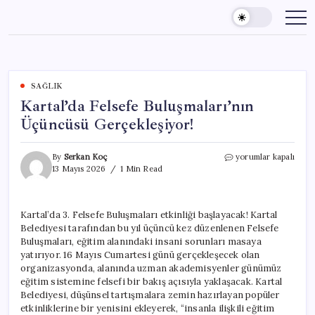
Skip
to
content
SAĞLIK
Kartal’da Felsefe Buluşmaları’nın
Üçüncüsü Gerçekleşiyor!
Kartal’da
By
Serkan Koç
yorumlar kapalı
Felsefe
13 Mayıs 2026
1 Min Read
Buluşmaları’nın
Üçüncüsü
Gerçekleşiyor!
Kartal’da 3. Felsefe Buluşmaları etkinliği başlayacak! Kartal
için
Belediyesi tarafından bu yıl üçüncü kez düzenlenen Felsefe
Buluşmaları, eğitim alanındaki insani sorunları masaya
yatırıyor. 16 Mayıs Cumartesi günü gerçekleşecek olan
organizasyonda, alanında uzman akademisyenler günümüz
eğitim sistemine felsefi bir bakış açısıyla yaklaşacak. Kartal
Belediyesi, düşünsel tartışmalara zemin hazırlayan popüler
etkinliklerine bir yenisini ekleyerek, “insanla ilişkili eğitim