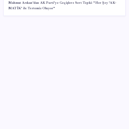
Mahmut Arıkan’dan AK Parti’ye Geçişlere Sert Tepki: “Her Şey ‘AK-
MATİK’ ile Tertemiz Oluyor”
SON YAZILAR
Bakan Yumaklı duyurdu! 688 milyon liralık destek
ödemesi bugün hesaplarda
Ona yatıran köşeyi döndü: Yılbaşından beri en çok
kazandıran oldu
Köprülere talip olan Fransız şirket komşunun
elektriğini döşüyor