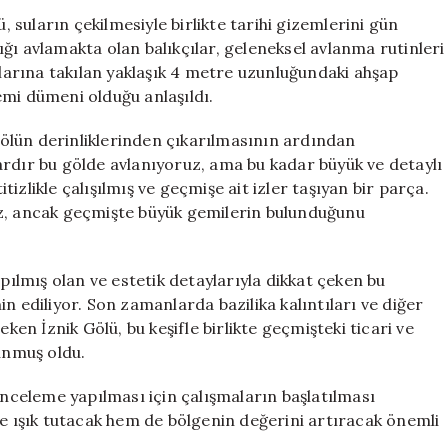
Keşif:
, suların çekilmesiyle birlikte tarihi gizemlerini gün
400
ğı avlamakta olan balıkçılar, geleneksel avlanma rutinleri
Yıllık
ğlarına takılan yaklaşık 4 metre uzunluğundaki ahşap
Gemi
emi dümeni olduğu anlaşıldı.
Dümeni
Ortaya
 gölün derinliklerinden çıkarılmasının ardından
Çıktı
llardır bu gölde avlanıyoruz, ama bu kadar büyük ve detaylı
için
itizlikle çalışılmış ve geçmişe ait izler taşıyan bir parça.
uz, ancak geçmişte büyük gemilerin bulunduğunu
lmış olan ve estetik detaylarıyla dikkat çeken bu
n ediliyor. Son zamanlarda bazilika kalıntıları ve diğer
ken İznik Gölü, bu keşifle birlikte geçmişteki ticari ve
sunmuş oldu.
inceleme yapılması için çalışmaların başlatılması
ne ışık tutacak hem de bölgenin değerini artıracak önemli