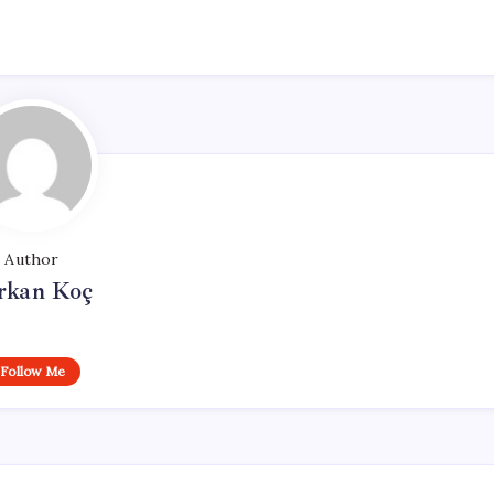
Author
rkan Koç
Follow Me