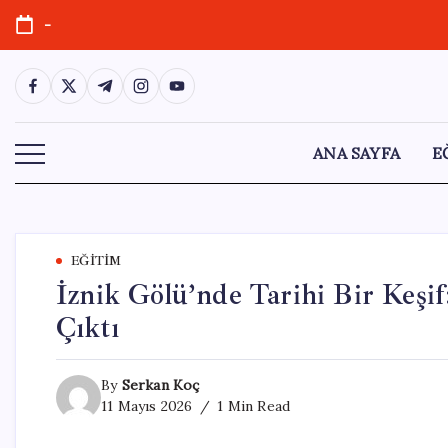
Skip
-
to
content
https://www.facebook.com/
https://twitter.com/
https://t.me/
https://www.instagram.com/
https://youtube.com/
ANA SAYFA
E
EĞITIM
İznik Gölü’nde Tarihi Bir Keşi
Çıktı
By
Serkan Koç
11 Mayıs 2026
1 Min Read