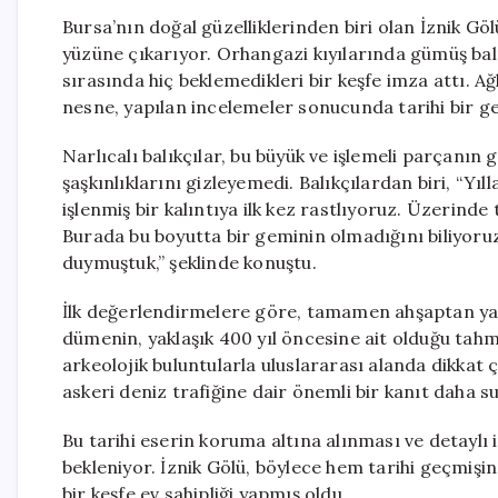
Bursa’nın doğal güzelliklerinden biri olan İznik Gölü
yüzüne çıkarıyor. Orhangazi kıyılarında gümüş balı
sırasında hiç beklemedikleri bir keşfe imza attı. A
nesne, yapılan incelemeler sonucunda tarihi bir g
Narlıcalı balıkçılar, bu büyük ve işlemeli parçanın
şaşkınlıklarını gizleyemedi. Balıkçılardan biri, “Yı
işlenmiş bir kalıntıya ilk kez rastlıyoruz. Üzerinde t
Burada bu boyutta bir geminin olmadığını biliyor
duymuştuk,” şeklinde konuştu.
İlk değerlendirmelere göre, tamamen ahşaptan yapı
dümenin, yaklaşık 400 yıl öncesine ait olduğu tahmi
arkeolojik buluntularla uluslararası alanda dikkat çe
askeri deniz trafiğine dair önemli bir kanıt daha 
Bu tarihi eserin koruma altına alınması ve detaylı 
bekleniyor. İznik Gölü, böylece hem tarihi geçmişi
bir keşfe ev sahipliği yapmış oldu.