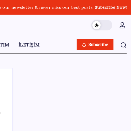
o our newsletter & never miss our best posts.
Subscribe Now!
TIM
İLETİŞİM
Subscribe
SON YAZILAR
ı
Telefonlar Direkt Uyduya Bağlanacak:
Starlink Mobile Geliyor