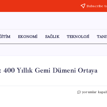
Subscribe t
ĞİTİM
EKONOMİ
SAĞLIK
TEKNOLOJİ
TANI
f: 400 Yıllık Gemi Dümeni Ortaya
İznik
yorumlar kapal
Gölü’nde
Tarihi
Bir