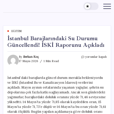
Skip
to
content
EĞITIM
İstanbul Barajlarındaki Su Durumu
Güncellendi! İSKİ Raporunu Açıkladı
İstanbul
By
Serkan Koç
yorumlar kapalı
Barajlarındaki
17 Mayıs 2026
1 Min Read
Su
Durumu
Güncellendi!
İstanbul’daki barajlarda güncel durum merakla bekleniyordu
İSKİ
ve İSKİ (İstanbul Su ve Kanalizasyon İdaresi) verilerini
Raporunu
Açıkladı
açıkladı. Mayıs ayının ortalarında yaşanan yağışlar, şehrin su
için
depolarına çok fazla katkı sağlayamadı. Ancak son günlerdeki
yağmurlar, barajlardaki doluluk oranını yüzde 71,46 seviyesine
yükseltti. 14 Mayıs’ta yüzde 71,85 olarak kaydedilen oran, 15
Mayıs’ta yüzde 71,73’e düştü ve 16 Mayıs’ta bu oran yüzde 71,61
olarak ölçüldü. Bugün yapılan açıklamaya göre doluluk oranı