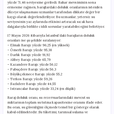
yüzde 71,46 seviyesine geriledi. Bahar mevsiminin sona
ermesine rağmen, barajlardaki doluluk oranlarının istenilen
düzeye ulaşmaması uzmanlar tarafından dikkate değer bir
kaygı olarak değerlendiriliyor. Bu uzmanlar, yetersiz su
seviyesinin yaz aylarında etkisini artıracak sıcak hava
dalgalarıyla birlikte ciddi sorunlar yaratabileceğini belirtiyor.
17 Mayıs 2026 itibarıyla İstanbul’daki barajların doluluk
oranları ise şu şekilde sıralanıyor:
– Elmalı Barajı: yüzde 96,25 (en yüksek)
– Ömerli Barajı: yüzde 95,38
– Darlık Barajı: yüzde 91,92
– Alibey Barajı: yüzde 65,79
– Kazandere Barajı: yüzde 56,12
– Pabuçdere Barajı: yüzde 56,3
– Büyükçekmece Barajı: yüzde 55,2
– Terkos Barajı: yüzde 59,26
– Sazlıdere Barajı: yüzde 44,55
– Istrancalar Barajı: yüzde 33,24 (en düşük)
Baraj doluluk oranı, su rezervuarlarındaki mevcut su
miktarının toplam su tutma kapasitesine oranını ifade eder.
Bu oran, su güvenliğini ölçmede temel bir gösterge olarak
kabul edilmektedir. Su tüketimi, tarımsal sulama ve