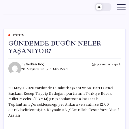
Skip
to
content
EĞITIM
GÜNDEMDE BUGÜN NELER
YAŞANIYOR?
GÜNDEMDE
By
Serkan Koç
yorumlar kapalı
BUGÜN
20 Mayıs 2026
1 Min Read
NELER
YAŞANIYOR?
için
20 Mayıs 2026 tarihinde Cumhurbaşkanı ve AK Parti Genel
Başkanı Recep Tayyip Erdoğan, partisinin Türkiye Büyük
Millet Meclisi (TBMM) grup toplantısına katılacak.
Toplantının gerçekleşeceği yer Ankara ve saati ise 12.00
olarak belirlenmiştir. Kaynak: AA / Emrullah Cesur Yazı: Yusuf
Arslan