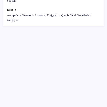
Seçildi
Next
Avrupa’nın Otomotiv Stratejisi Değişiyor: Çin ile Yeni Ortaklıklar
Gelişiyor
SON YAZILAR
‘Çocuk güvenliği’ aykırılığı 1 milyar dolar ceza getirdi
Bakan Yumaklı duyurdu! 688 milyon liralık destek
ödemesi bugün hesaplarda
Ona yatıran köşeyi döndü: Yılbaşından beri en çok