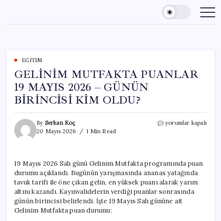
Skip
to
content
EĞITIM
GELİNİM MUTFAKTA PUANLAR
19 MAYIS 2026 – GÜNÜN
BİRİNCİSİ KİM OLDU?
GELİNİM
By
Serkan Koç
yorumlar kapalı
MUTFAKTA
20 Mayıs 2026
1 Min Read
PUANLAR
19
MAYIS
19 Mayıs 2026 Salı günü Gelinim Mutfakta programında puan
2026
durumu açıklandı. Bugünün yarışmasında ananas yatağında
–
GÜNÜN
tavuk tarifi ile öne çıkan gelin, en yüksek puanı alarak yarım
BİRİNCİSİ
altını kazandı. Kayınvalidelerin verdiği puanlar sonrasında
KİM
günün birincisi belirlendi. İşte 19 Mayıs Salı gününe ait
OLDU?
Gelinim Mutfakta puan durumu:
için