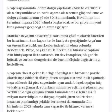
için
Proje kapsamında, deniz dolgu yapılarak 2.500 hektarlık bir
alan oluşturuldu ve en zorlu aşama olan zemin güçlendirme ve
dolgu çalışmalarının yüzde 80’i tamamlandı. Havalimanının
terminal inşaatı 2026 yılında başlayacak ve bu, projenin yeni
bir aşamaya geçeceği anlamına geliyor.
Manila’nın yoğun hava trafiği sorununa çözüm olarak önerilen
bu havalimanı, tam kapasite ile faaliyete geçtiğinde Asya’nın
en önemli havacılık merkezlerinden biri olma yolunda
ilerleyecek. Proje, beş kanatlı bir terminal binası ve toplam
240 biniş kapısı ile tasarlandı. Bu dev kompleks, bölgedeki
lojistik ve turizm dengelerini de önemli ölçüde değiştirmeyi
hedefliyor.
Projenin dikkat çeken bir diğer özelliği ise, birbirine paralel
olarak inşa edilecek dört pistten oluşan sistemdir. İlk aşamada
inşa edilecek iki pist sayesinde, aynı anda birçok uçağın iniş
ve kalkışı sağlanarak rötarların minimize edilmesi planlanıyor.
Yetkililer, dolgu çalışmalarının tamamlanması için hala 33
milyon metreküp kuma ihtiyaç duyulduğunu belirtirken,
inşaatın planlandığı şekilde ilerlemesi durumunda tüm
birimlerin 2028 yılında tam kapasite ile hizmet vermesi
bekleniyor.