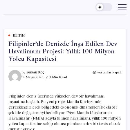
Skip
to
content
EĞITIM
Filipinler’de Denizde İnşa Edilen Dev
Havalimanı Projesi: Yıllık 100 Milyon
Yolcu Kapasitesi
Filipinler’de
By
Serkan Koç
yorumlar kapalı
Denizde
13 Mayıs 2026
1 Min Read
İnşa
Edilen
Dev
Filipinler, deniz üzerinde yükselen dev bir havalimanı
Havalimanı
inşaatına başladı. Bu yeni proje, Manila Körfezi’nde
Projesi:
Yıllık
gerçekleştirilerek bölgedeki ekonomik dinamikleri köklü bir
100
şekilde değiştirmeyi hedefliyor. “Yeni Manila Uluslararası
Milyon
Havalimanı” (NMIA) adıyla bilinen havalimanı, yıllık 100 milyon
Yolcu
yolcu kapasitesine sahip olması planlanan dev bir tesis olarak
Kapasitesi
dikkat çekiyor.