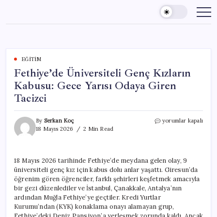
Skip
to
content
EĞITIM
Fethiye’de Üniversiteli Genç Kızların
Kabusu: Gece Yarısı Odaya Giren
Tacizci
Fethiye’de
By
Serkan Koç
yorumlar kapalı
Üniversiteli
18 Mayıs 2026
2 Min Read
Genç
Kızların
Kabusu:
18 Mayıs 2026 tarihinde Fethiye’de meydana gelen olay, 9
Gece
üniversiteli genç kız için kabus dolu anlar yaşattı. Giresun’da
Yarısı
Odaya
öğrenim gören öğrenciler, farklı şehirleri keşfetmek amacıyla
Giren
bir gezi düzenlediler ve İstanbul, Çanakkale, Antalya’nın
Tacizci
ardından Muğla Fethiye’ye geçtiler. Kredi Yurtlar
için
Kurumu’ndan (KYK) konaklama onayı alamayan grup,
Fethiye’deki Deniz Pansiyon’a yerleşmek zorunda kaldı. Ancak