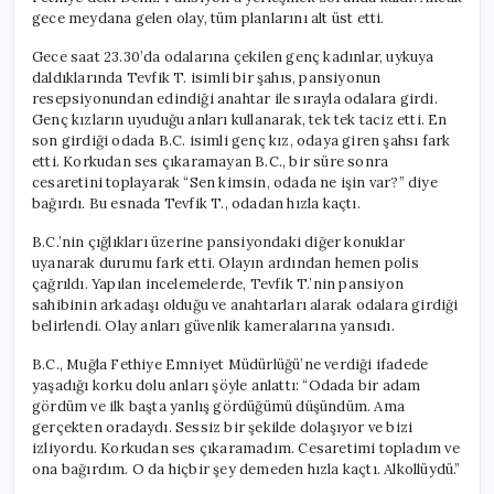
gece meydana gelen olay, tüm planlarını alt üst etti.
Gece saat 23.30’da odalarına çekilen genç kadınlar, uykuya
daldıklarında Tevfik T. isimli bir şahıs, pansiyonun
resepsiyonundan edindiği anahtar ile sırayla odalara girdi.
Genç kızların uyuduğu anları kullanarak, tek tek taciz etti. En
son girdiği odada B.C. isimli genç kız, odaya giren şahsı fark
etti. Korkudan ses çıkaramayan B.C., bir süre sonra
cesaretini toplayarak “Sen kimsin, odada ne işin var?” diye
bağırdı. Bu esnada Tevfik T., odadan hızla kaçtı.
B.C.’nin çığlıkları üzerine pansiyondaki diğer konuklar
uyanarak durumu fark etti. Olayın ardından hemen polis
çağrıldı. Yapılan incelemelerde, Tevfik T.’nin pansiyon
sahibinin arkadaşı olduğu ve anahtarları alarak odalara girdiği
belirlendi. Olay anları güvenlik kameralarına yansıdı.
B.C., Muğla Fethiye Emniyet Müdürlüğü’ne verdiği ifadede
yaşadığı korku dolu anları şöyle anlattı: “Odada bir adam
gördüm ve ilk başta yanlış gördüğümü düşündüm. Ama
gerçekten oradaydı. Sessiz bir şekilde dolaşıyor ve bizi
izliyordu. Korkudan ses çıkaramadım. Cesaretimi topladım ve
ona bağırdım. O da hiçbir şey demeden hızla kaçtı. Alkollüydü.”