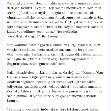
Çıktım”
Esra Işık, tahliye haberini mahkûm arkadaşlarının kendisine
için
ilettiğini belirtti. “Köyümü, toprağımı, memleketimi korumak
için 42 gündür tutukluydum. Bugün ailemle kucaklaşacak
olmaktan mutluluk duyuyorum. Ancak şunu unutmamalıyız; biz
uzun bir süredir mücadele veriyoruz. Üç kuşaktır bu topraklar
için savaşıyoruz. Ailemde birçok kişi köyünü kaybetti. Daha ne
kadar yok edilmek zorundayız? Nereye kadar
yoksullaştırılacağız?” diye konuştu.
Tutuklanmasının bir gözdağı olduğunu vurgulayan Işık, “Beni
ve ailemi korkutmak için tutukladılar. Ama biz bu yoldan
dönmeyeceğiz. Biz haklıyız. Anlım ak başım dik girdim, anlım
ak başım dik çıktım. Gerçek özgürlüğüm, topraklarımın
özgürlüğe kavuştuğu gün olacak” dedi.
Işık, mücadelelerinin kazanımlarına da değindi. “Danıştay’dan
topraklarımızla ilgili yürütmeyi durdurma kararı alındı.
Adaletin sağlanabileceğini gösterebildikleri için teşekkür
ediyorum. Ancak bu iş bitmedi; bu şirketin topraklarımızdan
derhal çekilmesini istiyoruz. İnsanca yaşamak ve yaşamımıza
sahip çıkmak istiyoruz. Bize bunu çok görmeyin” şeklinde
konuştu.
“Benim gibi cezaevlerinde haksız yere tutulan birçok insan