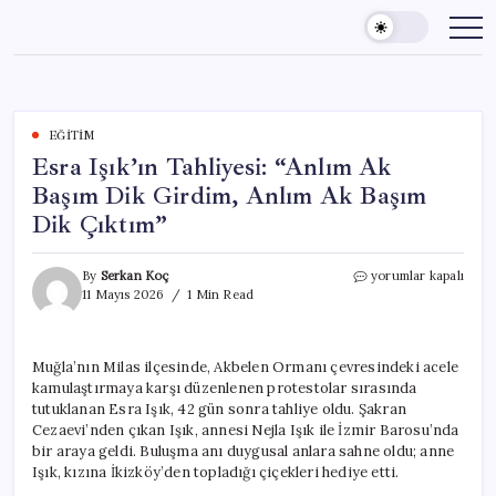
Skip
to
content
EĞITIM
Esra Işık’ın Tahliyesi: “Anlım Ak
Başım Dik Girdim, Anlım Ak Başım
Dik Çıktım”
Esra
By
Serkan Koç
yorumlar kapalı
Işık’ın
11 Mayıs 2026
1 Min Read
Tahliyesi:
“Anlım
Ak
Muğla’nın Milas ilçesinde, Akbelen Ormanı çevresindeki acele
Başım
kamulaştırmaya karşı düzenlenen protestolar sırasında
Dik
Girdim,
tutuklanan Esra Işık, 42 gün sonra tahliye oldu. Şakran
Anlım
Cezaevi’nden çıkan Işık, annesi Nejla Işık ile İzmir Barosu’nda
Ak
bir araya geldi. Buluşma anı duygusal anlara sahne oldu; anne
Başım
Işık, kızına İkizköy’den topladığı çiçekleri hediye etti.
Dik