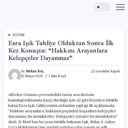
Skip
to
content
EĞITIM
Esra Işık Tahliye Olduktan Sonra İlk
Kez Konuştu: “Hakkını Arayanlara
Kelepçeler Dayanmaz”
Esra
By
Serkan Koç
yorumlar kapalı
Işık
12 Mayıs 2026
1 Min Read
Tahliye
Olduktan
Sonra
Akbelen Ormanı çevresindeki tarım arazilerinin
İlk
kamulaştırılmasına karşı durduğu için 42 gün boyunca tutuklu
Kez
Konuştu:
kalan Esra Işık, tahliyesinin ardından yaptığı ilk açıklamada,
“Hakkını
“Hakkını arayanlara, hakkının peşinden koşanlara kelepçeler
Arayanlara
dayanmaz bu memlekette. Kelepçeler yetmez bu memlekette”
Kelepçeler
dedi. 31 Mart’tan bu yana tutuklu bulunan Işık, Milas 3. Asliye
Dayanmaz”
Ceza Mahkemesi’nin verdiği yurtdışı çıkış yasağı ve adli