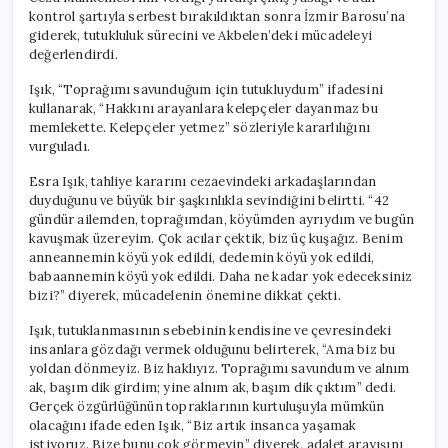
için
kontrol şartıyla serbest bırakıldıktan sonra İzmir Barosu’na
giderek, tutukluluk sürecini ve Akbelen’deki mücadeleyi
değerlendirdi.
Işık, “Toprağımı savunduğum için tutukluydum” ifadesini
kullanarak, “Hakkını arayanlara kelepçeler dayanmaz bu
memlekette. Kelepçeler yetmez” sözleriyle kararlılığını
vurguladı.
Esra Işık, tahliye kararını cezaevindeki arkadaşlarından
duyduğunu ve büyük bir şaşkınlıkla sevindiğini belirtti. “42
gündür ailemden, toprağımdan, köyümden ayrıydım ve bugün
kavuşmak üzereyim. Çok acılar çektik, biz üç kuşağız. Benim
anneannemin köyü yok edildi, dedemin köyü yok edildi,
babaannemin köyü yok edildi. Daha ne kadar yok edeceksiniz
bizi?” diyerek, mücadelenin önemine dikkat çekti.
Işık, tutuklanmasının sebebinin kendisine ve çevresindeki
insanlara gözdağı vermek olduğunu belirterek, “Ama biz bu
yoldan dönmeyiz. Biz haklıyız. Toprağımı savundum ve alnım
ak, başım dik girdim; yine alnım ak, başım dik çıktım” dedi.
Gerçek özgürlüğünün topraklarının kurtuluşuyla mümkün
olacağını ifade eden Işık, “Biz artık insanca yaşamak
istiyoruz. Bize bunu çok görmeyin” diyerek, adalet arayışını