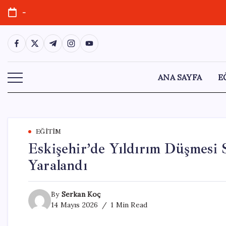
Skip
-
to
content
https://www.facebook.com/
https://twitter.com/
https://t.me/
https://www.instagram.com/
https://youtube.com/
ANA SAYFA
E
EĞITIM
Eskişehir’de Yıldırım Düşmesi
Yaralandı
By
Serkan Koç
14 Mayıs 2026
1 Min Read