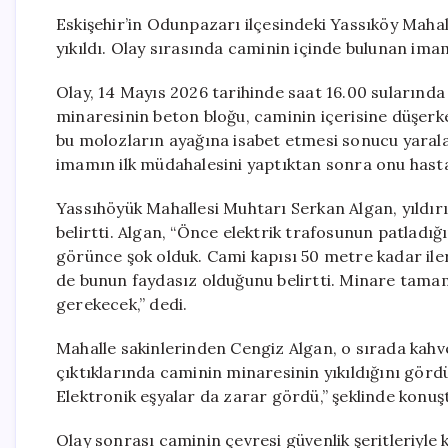
Eskişehir’in Odunpazarı ilçesindeki Yassıköy Maha
yıkıldı. Olay sırasında caminin içinde bulunan im
Olay, 14 Mayıs 2026 tarihinde saat 16.00 sularında
minaresinin beton bloğu, caminin içerisine düşerk
bu molozların ayağına isabet etmesi sonucu yaralan
imamın ilk müdahalesini yaptıktan sonra onu hasta
Yassıhöyük Mahallesi Muhtarı Serkan Algan, yıldı
belirtti. Algan, “Önce elektrik trafosunun patladı
görünce şok olduk. Cami kapısı 50 metre kadar iler
de bunun faydasız olduğunu belirtti. Minare tamam
gerekecek,” dedi.
Mahalle sakinlerinden Cengiz Algan, o sırada kahve
çıktıklarında caminin minaresinin yıkıldığını gördük
Elektronik eşyalar da zarar gördü,” şeklinde konuş
Olay sonrası caminin çevresi güvenlik şeritleriyle k