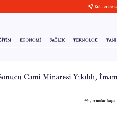
Subscribe t
ĞİTİM
EKONOMİ
SAĞLIK
TEKNOLOJİ
TANI
 Sonucu Cami Minaresi Yıkıldı, İma
Eskişehir’de
yorumlar kapal
Yıldırım
Düşmesi
Sonucu