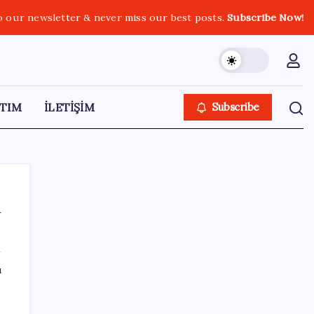
o our newsletter & never miss our best posts.
Subscribe Now!
TIM
İLETİŞİM
Subscribe
m
SON YAZILAR
ı
Bakan Yumaklı duyurdu! 688 milyon liralık
destek ödemesi bugün hesaplarda