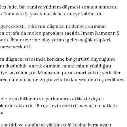
Cami
llesi’nde, bir camiye yıldırım düşmesi sonucu minaresi
Minaresi
am Ramazan Ş. yaralanarak hastaneye kaldırıldı.
Yıkıldı,
İmam
 gerçekleşti. Yıldırım düşmesi nedeniyle caminin
Yaralandı
en etrafa da moloz parçaları saçıldı. İmam Ramazan Ş.,
için
dı. İhbar üzerine olay yerine gelen sağlık ekipleri,
neye sevk etti.
rım düşmesi sırasında korkunç bir gürültü duyduğunu
ğını düşündük. Ancak caminin minaresinin yıkıldığını
iye savrulmuştu. Minarenin paratoneri yoktu; yetkililer
en caminin içine göçtü ve sıfırdan yeniden inşa edilmesi
de oturduklarını ve patlamanın etkisiyle dışarı
lerini aktardı. “Birçok evin elektrik sayaçları patladı.
tu.
apatıldı ve camların yıkılma tehlikesine karşı uyarı