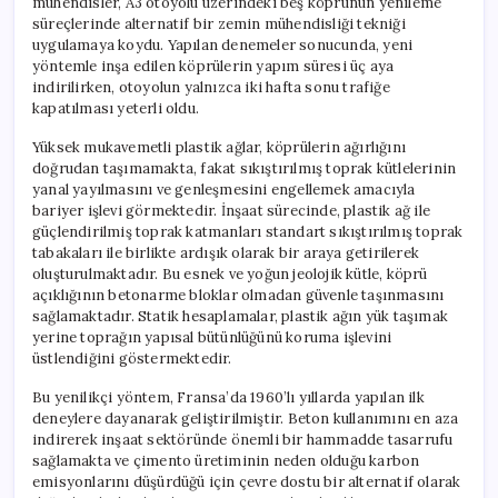
mühendisler, A3 otoyolu üzerindeki beş köprünün yenileme
süreçlerinde alternatif bir zemin mühendisliği tekniği
uygulamaya koydu. Yapılan denemeler sonucunda, yeni
yöntemle inşa edilen köprülerin yapım süresi üç aya
indirilirken, otoyolun yalnızca iki hafta sonu trafiğe
kapatılması yeterli oldu.
Yüksek mukavemetli plastik ağlar, köprülerin ağırlığını
doğrudan taşımamakta, fakat sıkıştırılmış toprak kütlelerinin
yanal yayılmasını ve genleşmesini engellemek amacıyla
bariyer işlevi görmektedir. İnşaat sürecinde, plastik ağ ile
güçlendirilmiş toprak katmanları standart sıkıştırılmış toprak
tabakaları ile birlikte ardışık olarak bir araya getirilerek
oluşturulmaktadır. Bu esnek ve yoğun jeolojik kütle, köprü
açıklığının betonarme bloklar olmadan güvenle taşınmasını
sağlamaktadır. Statik hesaplamalar, plastik ağın yük taşımak
yerine toprağın yapısal bütünlüğünü koruma işlevini
üstlendiğini göstermektedir.
Bu yenilikçi yöntem, Fransa’da 1960’lı yıllarda yapılan ilk
deneylere dayanarak geliştirilmiştir. Beton kullanımını en aza
indirerek inşaat sektöründe önemli bir hammadde tasarrufu
sağlamakta ve çimento üretiminin neden olduğu karbon
emisyonlarını düşürdüğü için çevre dostu bir alternatif olarak