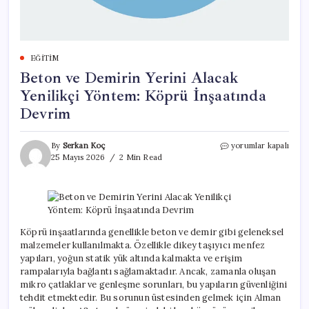
EĞITIM
Beton ve Demirin Yerini Alacak
Yenilikçi Yöntem: Köprü İnşaatında
Devrim
Beton
By
Serkan Koç
yorumlar kapalı
ve
25 Mayıs 2026
2 Min Read
Demirin
Yerini
Alacak
Yenilikçi
Yöntem:
Köprü
Köprü inşaatlarında genellikle beton ve demir gibi geleneksel
İnşaatında
malzemeler kullanılmakta. Özellikle dikey taşıyıcı menfez
Devrim
yapıları, yoğun statik yük altında kalmakta ve erişim
için
rampalarıyla bağlantı sağlamaktadır. Ancak, zamanla oluşan
mikro çatlaklar ve genleşme sorunları, bu yapıların güvenliğini
tehdit etmektedir. Bu sorunun üstesinden gelmek için Alman