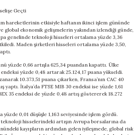
Hisseleri
ile
Yükselişe
m hareketlerinin etkisiyle haftanın ikinci işlem gününde
Geçti
er ve global ekonomik gelişmelerin yakından izlendiği günde,
için
a genelinde teknoloji hisseleri ortalama yüzde 3,36
tkiledi. Maden şirketleri hisseleri ortalama yüzde 3,50,
aptı.
nü yüzde 0,66 artışla 625,34 puandan kapattı. Ülke
endeksi yüzde 0,48 artarak 25.124,17 puana yükseldi.
azanarak 10.373,51 puana çıkarken, Fransa’nın CAC 40
ş yaptı. İtalya’da FTSE MIB 30 endeksi ise yüzde 1,61
BEX 35 endeksi de yüzde 0,48 artış göstererek 18.272
la yüzde 0,01 düşüşle 1,163 seviyesinde işlem gördü.
teknoloji hisselerindeki artışın Avrupa borsalarına da
ünündeki kayıpların ardından gelen iyileşmede, global risk