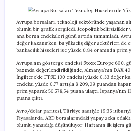
Avrupa borsaları, teknoloji sektöründe yaşanan alı
olumlu bir grafik sergiledi. Jeopolitik belirsizlikl
ana borsa endeksleri günü artıda tamamladı. Avrup
değer kazanırken, bu yükseliş diğer sektörleri de e
bankacılık hisseleri ise yüzde 0,84 oranında prim y
Avrupa’nın gösterge endeksi Stoxx Europe 600, gü
bazında değerlendirildiğinde, Almanya’nın DAX 40 
İngiltere’de FTSE 100 endeksi yüzde 0,33 değer k
endeksi yüzde 0,77 artışla 8.209,09 puandan kapanı
prim yaparak 50.578,54 puana ulaştı. İspanya’nın I
puana çıktı.
Avro/dolar paritesi, Türkiye saatiyle 19:36 itibarıy
Piyasalarda, ABD borsalarındaki yapay zeka odaklı 
olumlu yansıdığı düşünülüyor. Haftanın ilk işlem g