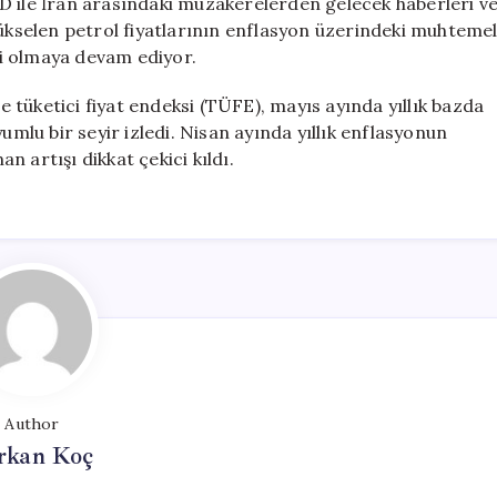
 ABD ile İran arasındaki müzakerelerden gelecek haberleri v
Yükselen petrol fiyatlarının enflasyon üzerindeki muhteme
i olmaya devam ediyor.
tüketici fiyat endeksi (TÜFE), mayıs ayında yıllık bazda
umlu bir seyir izledi. Nisan ayında yıllık enflasyonun
 artışı dikkat çekici kıldı.
Author
rkan Koç