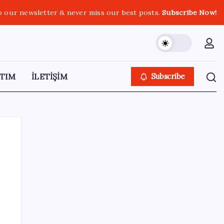
o our newsletter & never miss our best posts.
Subscribe Now!
TIM
İLETİŞİM
Subscribe
SON YAZILAR
Güney Kore’de yapay zekayla üretilen
şarkılara yönelik ‘telif hakkı’ kararı