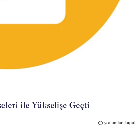
eleri ile Yükselişe Geçti
Avrupa
yorumlar kapal
Borsaları
Teknoloji