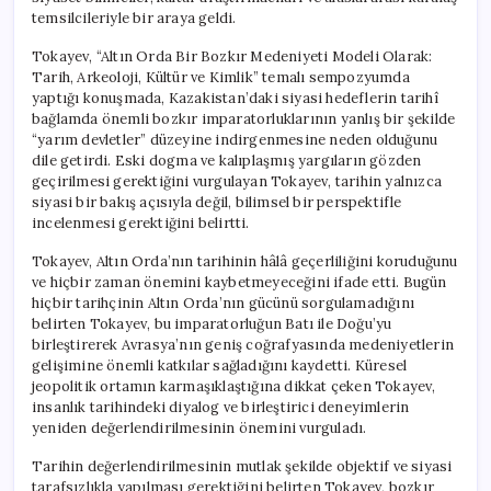
temsilcileriyle bir araya geldi.
Tokayev, “Altın Orda Bir Bozkır Medeniyeti Modeli Olarak:
Tarih, Arkeoloji, Kültür ve Kimlik” temalı sempozyumda
yaptığı konuşmada, Kazakistan’daki siyasi hedeflerin tarihî
bağlamda önemli bozkır imparatorluklarının yanlış bir şekilde
“yarım devletler” düzeyine indirgenmesine neden olduğunu
dile getirdi. Eski dogma ve kalıplaşmış yargıların gözden
geçirilmesi gerektiğini vurgulayan Tokayev, tarihin yalnızca
siyasi bir bakış açısıyla değil, bilimsel bir perspektifle
incelenmesi gerektiğini belirtti.
Tokayev, Altın Orda’nın tarihinin hâlâ geçerliliğini koruduğunu
ve hiçbir zaman önemini kaybetmeyeceğini ifade etti. Bugün
hiçbir tarihçinin Altın Orda’nın gücünü sorgulamadığını
belirten Tokayev, bu imparatorluğun Batı ile Doğu’yu
birleştirerek Avrasya’nın geniş coğrafyasında medeniyetlerin
gelişimine önemli katkılar sağladığını kaydetti. Küresel
jeopolitik ortamın karmaşıklaştığına dikkat çeken Tokayev,
insanlık tarihindeki diyalog ve birleştirici deneyimlerin
yeniden değerlendirilmesinin önemini vurguladı.
Tarihin değerlendirilmesinin mutlak şekilde objektif ve siyasi
tarafsızlıkla yapılması gerektiğini belirten Tokayev, bozkır