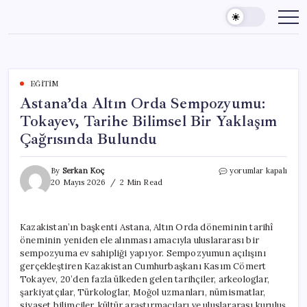
Skip
to
content
EĞITIM
Astana’da Altın Orda Sempozyumu:
Tokayev, Tarihe Bilimsel Bir Yaklaşım
Çağrısında Bulundu
Astana’da
By
Serkan Koç
yorumlar kapalı
Altın
20 Mayıs 2026
2 Min Read
Orda
Sempozyumu:
Tokayev,
Kazakistan’ın başkenti Astana, Altın Orda döneminin tarihî
Tarihe
öneminin yeniden ele alınması amacıyla uluslararası bir
Bilimsel
Bir
sempozyuma ev sahipliği yapıyor. Sempozyumun açılışını
Yaklaşım
gerçekleştiren Kazakistan Cumhurbaşkanı Kasım Cömert
Çağrısında
Tokayev, 20’den fazla ülkeden gelen tarihçiler, arkeologlar,
Bulundu
şarkiyatçılar, Türkologlar, Moğol uzmanları, nümismatlar,
için
siyaset bilimciler, kültür araştırmacıları ve uluslararası kuruluş