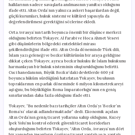
halklarının sadece savaşlarla anılmasının yanıltıcı olduğunu
ifade etti. Altın Orda’nın yalnızca askeri başarılardan değil,
güçlü kurumları, hukuk sistemi ve kültürel yapısıyla da
değerlendirilmesi gerektiğini sözlerine ekledi.
Orta Avrasya’nın tarih boyunca önemli bir düşünce merkezi
olduğunu belirten Tokayev, Al Farabi ve Hoca Ahmet Yesevi
gibi düşünürlerin bölgedeki entelektüel mirası
şekillendirdiğini ifade etti. Altın Orda döneminde Türk dili,
İslam yazı geleneği ve bozkır kültürünün bir araya geldiğine
dikkat çeken Tokayev, ayrıca bozkır hukuku ile İslam hukukunu
harmanlayan bir hukuk sisteminin oluşturulduğunu belirtti.
Cuci hanedanının, Büyük Bozkır’daki devletlerde 600 yıl
boyunca hüküm sürdüğünü hatırlatan Tokayev, bu ulusun
topraklarının en parlak döneminde 6 milyon kilometrekareyi
aştığını, bu büyüklüğün Roma İmparatorluğu’nun en geniş
sınırlarından daha fazla olduğunu ifade etti.
Tokayev, “Bu nedenle bazı tarihçiler Altın Orda’yı ‘Bozkır’ın
Roma’sı’ olarak adlandırmaktadır” dedi. Ekonomik açıdan
Altın Orda’nın geniş ticaret yollarına sahip olduğunu, Kuzey
İpek Yolu’nu kontrol ederek güvenli ticaret koridorları
oluşturduğunu belirten Tokayev, “Altın Orda, Avrasya’nın dört
bir yanından insanların özgürce ticaret yaptığı ve iş yaptığı