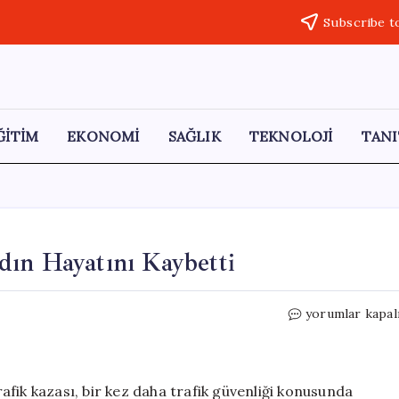
Subscribe t
ĞİTİM
EKONOMİ
SAĞLIK
TEKNOLOJİ
TANI
dın Hayatını Kaybetti
Alkollü
yorumlar kapal
Sürücünün
Çarptığı
Kadın
Hayatını
fik kazası, bir kez daha trafik güvenliği konusunda