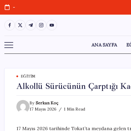
Skip
-
to
content
https://www.facebook.com/
https://twitter.com/
https://t.me/
https://www.instagram.com/
https://youtube.com/
ANA SAYFA
E
EĞITIM
Alkollü Sürücünün Çarptığı Ka
By
Serkan Koç
17 Mayıs 2026
1 Min Read
17 Mayıs 2026 tarihinde Tokat’ta meydana gelen tra