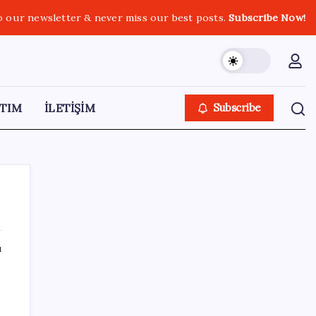
o our newsletter & never miss our best posts.
Subscribe Now!
TIM
İLETİŞİM
Subscribe
ı
SON YAZILAR
Ona yatıran köşeyi döndü: Yılbaşından beri
en çok kazandıran oldu