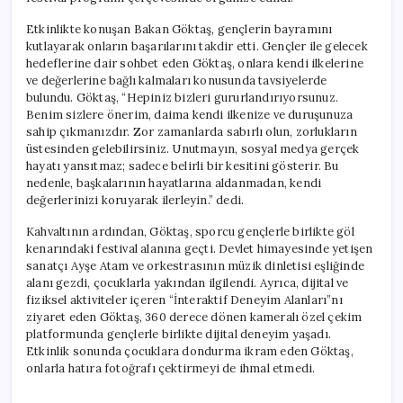
Etkinlikte konuşan Bakan Göktaş, gençlerin bayramını
kutlayarak onların başarılarını takdir etti. Gençler ile gelecek
hedeflerine dair sohbet eden Göktaş, onlara kendi ilkelerine
ve değerlerine bağlı kalmaları konusunda tavsiyelerde
bulundu. Göktaş, “Hepiniz bizleri gururlandırıyorsunuz.
Benim sizlere önerim, daima kendi ilkenize ve duruşunuza
sahip çıkmanızdır. Zor zamanlarda sabırlı olun, zorlukların
üstesinden gelebilirsiniz. Unutmayın, sosyal medya gerçek
hayatı yansıtmaz; sadece belirli bir kesitini gösterir. Bu
nedenle, başkalarının hayatlarına aldanmadan, kendi
değerlerinizi koruyarak ilerleyin.” dedi.
Kahvaltının ardından, Göktaş, sporcu gençlerle birlikte göl
kenarındaki festival alanına geçti. Devlet himayesinde yetişen
sanatçı Ayşe Atam ve orkestrasının müzik dinletisi eşliğinde
alanı gezdi, çocuklarla yakından ilgilendi. Ayrıca, dijital ve
fiziksel aktiviteler içeren “İnteraktif Deneyim Alanları”nı
ziyaret eden Göktaş, 360 derece dönen kameralı özel çekim
platformunda gençlerle birlikte dijital deneyim yaşadı.
Etkinlik sonunda çocuklara dondurma ikram eden Göktaş,
onlarla hatıra fotoğrafı çektirmeyi de ihmal etmedi.