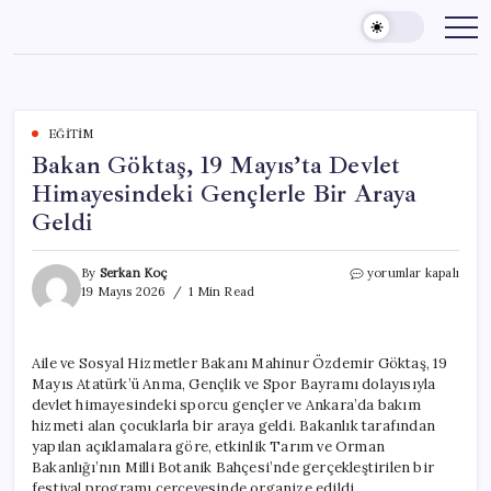
Skip
to
content
EĞITIM
Bakan Göktaş, 19 Mayıs’ta Devlet
Himayesindeki Gençlerle Bir Araya
Geldi
Bakan
By
Serkan Koç
yorumlar kapalı
Göktaş,
19 Mayıs 2026
1 Min Read
19
Mayıs’ta
Devlet
Aile ve Sosyal Hizmetler Bakanı Mahinur Özdemir Göktaş, 19
Himayesindeki
Mayıs Atatürk’ü Anma, Gençlik ve Spor Bayramı dolayısıyla
Gençlerle
Bir
devlet himayesindeki sporcu gençler ve Ankara’da bakım
Araya
hizmeti alan çocuklarla bir araya geldi. Bakanlık tarafından
Geldi
yapılan açıklamalara göre, etkinlik Tarım ve Orman
için
Bakanlığı’nın Milli Botanik Bahçesi’nde gerçekleştirilen bir
festival programı çerçevesinde organize edildi.