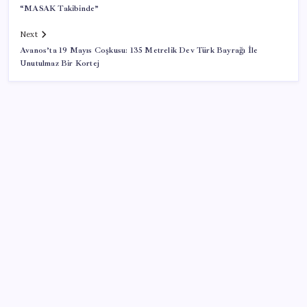
“MASAK Takibinde”
Next
Avanos’ta 19 Mayıs Coşkusu: 135 Metrelik Dev Türk Bayrağı İle
Unutulmaz Bir Kortej
SON YAZILAR
Güney Kore’de yapay zekayla üretilen şarkılara
yönelik ‘telif hakkı’ kararı
Telefonlar Direkt Uyduya Bağlanacak: Starlink
Mobile Geliyor